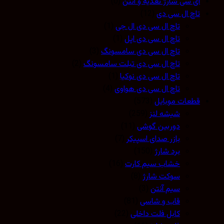
آی سی شارژ تغذیه و آنتن
(0)
تاچ ال سی دی
(12)
تاچ ال سی دی ال جی
(1)
تاچ ال سی دی اپل
(1)
تاچ ال سی دی سامسونگ
(3)
تاچ ال سی دی تبلت سامسونگ
(2)
تاچ ال سی دی نوکیا
(1)
تاچ ال سی دی هواوی
(4)
قطعات موبایل
(573)
شیشه لنز
(259)
دوربین گوشی
(11)
بازر صدای اسپیکر
(7)
برد شارژ
(150)
خشاب سیم کارت
(16)
سوکت شارژ
(8)
سیم آنتن
(3)
قاب و شاسی
(81)
کابل فلت داخلی
(22)