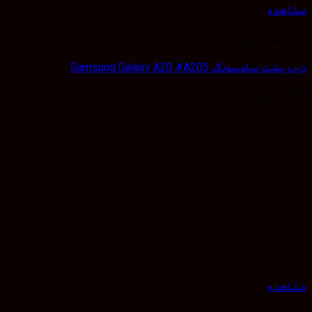
هده
 پشت گوشی
 سامسونگ Samsung Galaxy A20 #A205
50,
تومان
هده