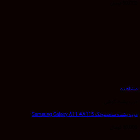
50,
تومان
هده
 پشت گوشی
 سامسونگ Samsung Galaxy A11 #A115
50,
تومان