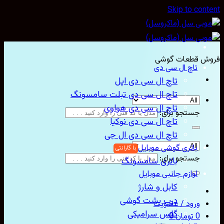
Skip to con
ش قطعات گوشی
تاچ ال سی دی
تاچ ال سی دی اپل
تاچ ال سی دی تبلت سامسونگ
تاچ ال سی دی هواوی
جستجو برای:
تاچ ال سی دی نوکیا
تاچ ال سی دی ال جی
باتری گوشی موبایل
جستجو برای:
باتری سامسونگ
لوازم جانبی موبایل
کابل و شارژ
درب پشت گوشی
ورود / عضویت
گلس سرامیکی
0
تومان
0