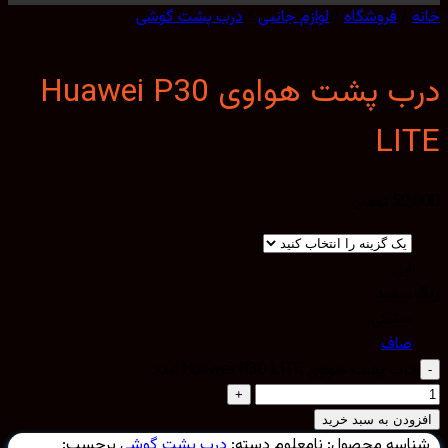
/
فروشگاه
/
لوازم جانبی
/
درب پشت گوشی
درب پشت هواوی Huawei P30
LI
50,
تومان
آبی
سفید
مشکی
صاف
درب پشت هواوی Huawei P30 LITE عدد
ودن به سبد خرید
اسه محصول:
نامعلوم
دسته:
درب پشت گوشی
برچسب: