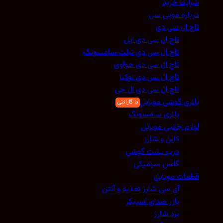
شرایط خرید
درباره موبی سل
تاچ ال سی دی
تاچ ال سی دی اپل
تاچ ال سی دی تبلت سامسونگ
تاچ ال سی دی هواوی
تاچ ال سی دی نوکیا
تاچ ال سی دی ال جی
باتری گوشی موبایل
باتری سامسونگ
لوازم جانبی موبایل
کابل و شارژ
درب پشت گوشی
گلس سرامیکی
قطعات موبایل
آی سی شارژ تغذیه و آنتن
بازر صدای اسپیکر
برد شارژ