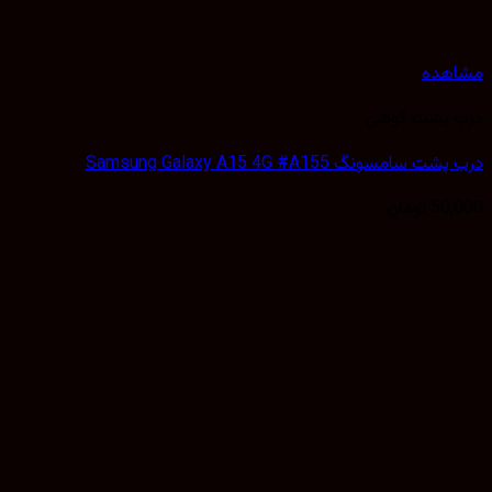
هده
 پشت گوشی
سامسونگ Samsung Galaxy A15 4G #A155
50,
تومان