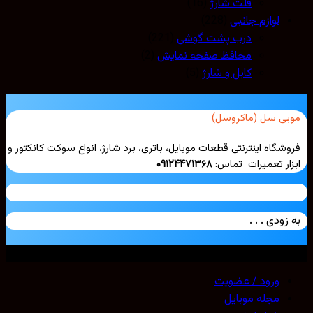
فلت شارژ
(16)
لوازم جانبی
(228)
درب پشت گوشی
(221)
محافظ صفحه نمایش
(2)
کابل و شارژ
(5)
بی سل (ماکروسل)
شگاه اینترنتی قطعات موبایل، باتری، برد شارژ، انواع سوکت کانکتور و
ار تعمیرات تماس:
۰۹۱۲۴۴۷۱۳۶۸
زودی . . .
ی حقوق محفوظ است. 2026 ©
Mobicell
ورود / عضویت
مجله موبایل