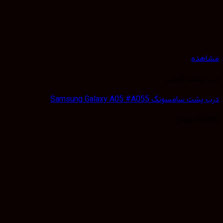
هده
 پشت گوشی
 سامسونگ Samsung Galaxy A05 #A055
50,
تومان