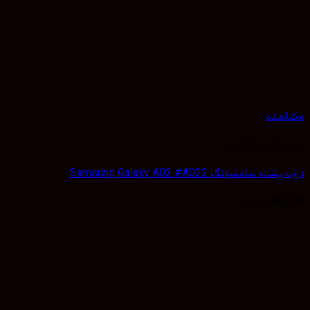
هده
 پشت گوشی
 سامسونگ Samsung Galaxy A02 #A022
50,
تومان