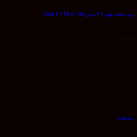
 پشت گوشی
کیا 6.1 پلاس Nokia 6.1 Plus / X6
3
از 5
75,
تومان
هده
 پشت گوشی