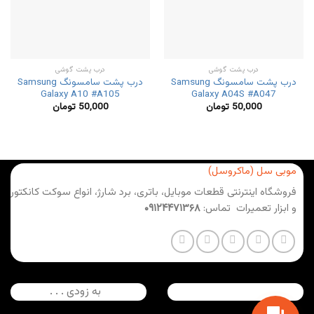
درب پشت گوشی
درب پشت گوشی
درب پشت سامسونگ Samsung
درب پشت سامسونگ Samsung
Galaxy A10 #A105
Galaxy A04S #A047
50,000
تومان
50,000
تومان
موبی سل (ماکروسل)
فروشگاه اینترنتی قطعات موبایل، باتری، برد شارژ، انواع سوکت کانکتور
و ابزار تعمیرات تماس:
۰۹۱۲۴۴۷۱۳۶۸
به زودی . . .