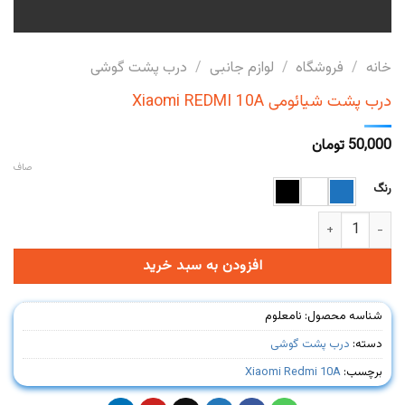
خانه
/
فروشگاه
/
لوازم جانبی
/
درب پشت گوشی
درب پشت شیائومی Xiaomi REDMI 10A
50,000
تومان
صاف
رنگ
درب پشت شیائومی Xiaomi REDMI 10A عدد
افزودن به سبد خرید
شناسه محصول:
نامعلوم
دسته:
درب پشت گوشی
برچسب:
Xiaomi Redmi 10A