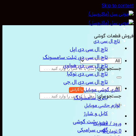
Skip to con
ش قطعات گوشی
تاچ ال سی دی
تاچ ال سی دی اپل
تاچ ال سی دی تبلت سامسونگ
تاچ ال سی دی هواوی
جستجو برای:
تاچ ال سی دی نوکیا
تاچ ال سی دی ال جی
باتری گوشی موبایل
جستجو برای:
باتری سامسونگ
لوازم جانبی موبایل
کابل و شارژ
درب پشت گوشی
ورود / عضویت
گلس سرامیکی
0
تومان
0