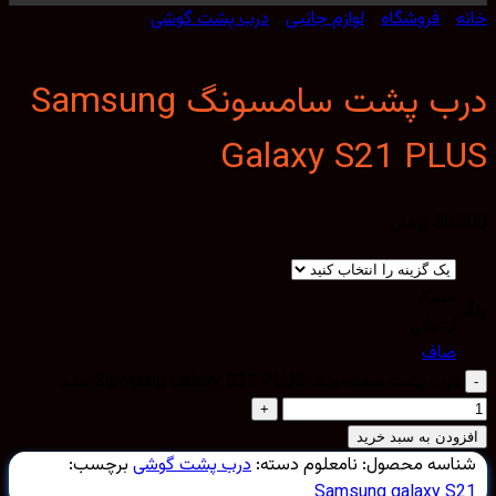
/
فروشگاه
/
لوازم جانبی
/
درب پشت گوشی
درب پشت سامسونگ Samsung
Galaxy S21 PL
50,
تومان
مشکی
ارغوانی
صاف
درب پشت سامسونگ Samsung Galaxy S21 PLUS عدد
ودن به سبد خرید
اسه محصول:
نامعلوم
دسته:
درب پشت گوشی
برچسب:
Samsung galaxy S