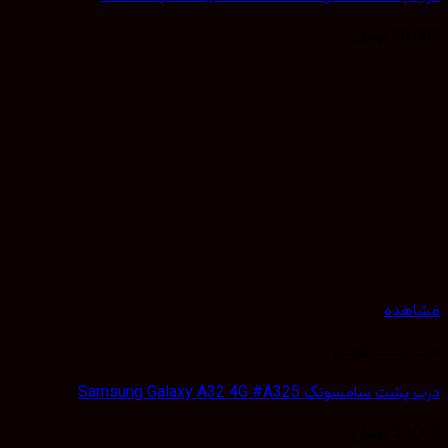
50,
تومان
هده
 پشت گوشی
سامسونگ Samsung Galaxy A32 4G #A325
50,
تومان