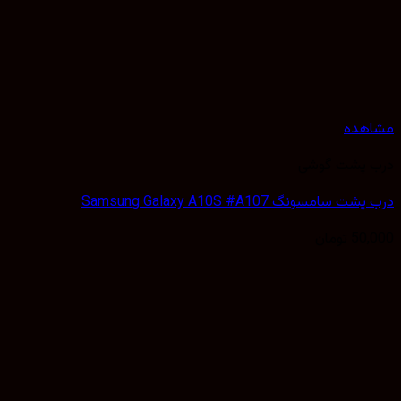
هده
 پشت گوشی
سامسونگ Samsung Galaxy A10S #A107
50,
تومان