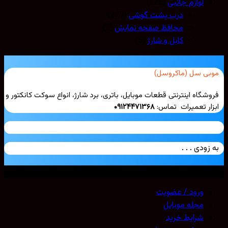
لوازم جانبی
(228)
درب پشت گوشی
(221)
محافظ صفحه نمایش
(2)
کابل و شارژ
(5)
بی سل (ماکروسل)
شگاه اینترنتی قطعات موبایل، باتری، برد شارژ، انواع سوکت کانکتور و
ار تعمیرات تماس:
۰۹۱۲۴۴۷۱۳۶۸
زودی . . .
ی حقوق محفوظ است. 2026 ©
Mobicell
ورود / عضویت
مجله موبایل
شرایط خرید