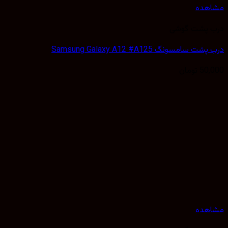
هده
 پشت گوشی
 سامسونگ Samsung Galaxy A12 #A125
50,
تومان
هده