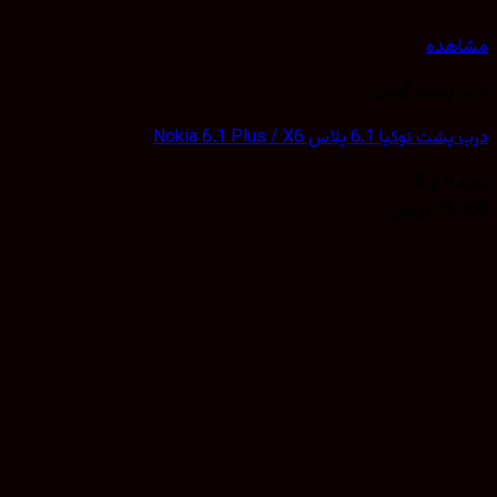
هده
 پشت گوشی
کیا 6.1 پلاس Nokia 6.1 Plus / X6
3
از 5
75,
تومان