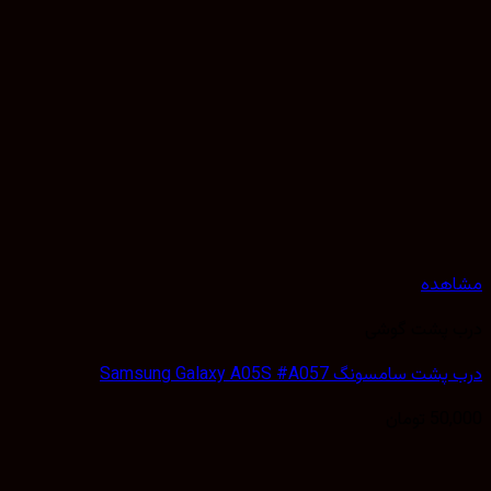
هده
 پشت گوشی
سامسونگ Samsung Galaxy A05S #A057
50,
تومان