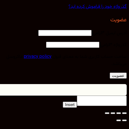
اژه خود را فراموش کرده اید؟
یت
 ایمیل
*
الزامی
اژه
*
الزامی
 حساب کاربری شما به معنای قبول
privacy policy
ماکروسل
اشد.
ویت
Insert