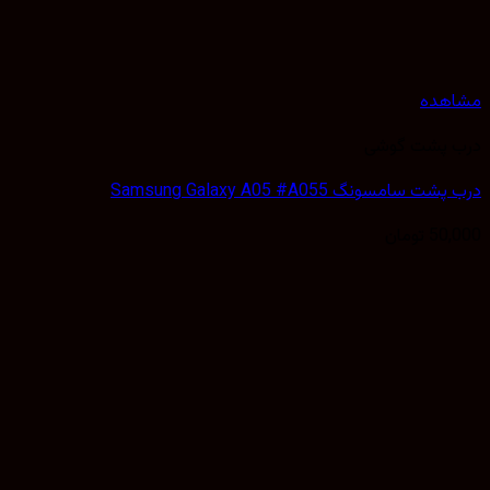
هده
 پشت گوشی
 سامسونگ Samsung Galaxy A05 #A055
50,
تومان