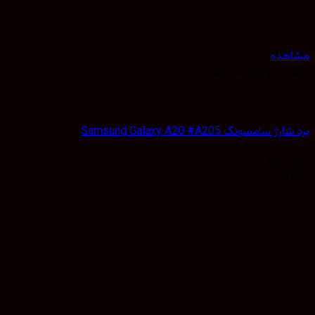
هده
نبار موجود نمی باشد
شارژ
 سامسونگ Samsung Galaxy A20 #A205
4.00
از 5
210,
تومان