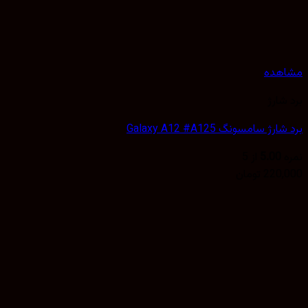
هده
شارژ
ژ سامسونگ Galaxy A12 #A125
5.00
از 5
220,
تومان