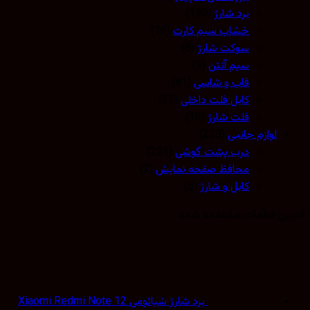
برد شارژ
(150)
خشاب سیم کارت
(16)
سوکت شارژ
(8)
سیم آنتن
(3)
قاب و شاسی
(81)
کابل فلت داخلی
(22)
فلت شارژ
(16)
لوازم جانبی
(228)
درب پشت گوشی
(221)
محافظ صفحه نمایش
(2)
کابل و شارژ
(5)
ین قطعات مشاهده شده
برد شارژ شیائومی Xiaomi Redmi Note 12