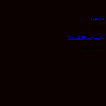
هده
شارژ
ژ نوکیا Nokia 3.1
220,
تومان