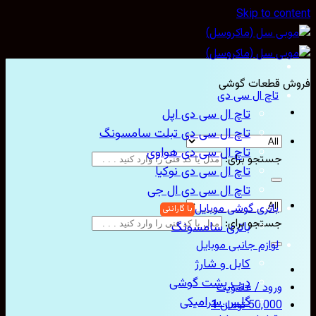
Skip to con
ش قطعات گوشی
تاچ ال سی دی
تاچ ال سی دی اپل
تاچ ال سی دی تبلت سامسونگ
تاچ ال سی دی هواوی
جستجو برای:
تاچ ال سی دی نوکیا
تاچ ال سی دی ال جی
باتری گوشی موبایل
جستجو برای:
باتری سامسونگ
لوازم جانبی موبایل
کابل و شارژ
درب پشت گوشی
ورود / عضویت
گلس سرامیکی
50,000
تومان
1