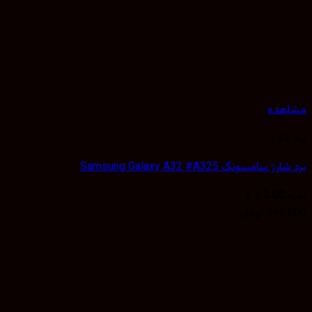
هده
شارژ
 سامسونگ Samsung Galaxy A32 #A325
5.00
از 5
245,
تومان