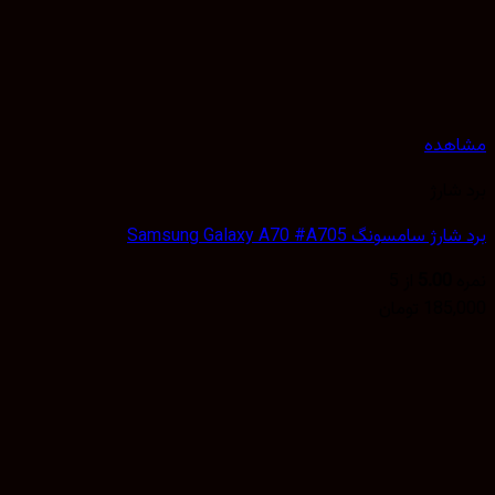
هده
شارژ
 سامسونگ Samsung Galaxy A70 #A705
5.00
از 5
185,
تومان