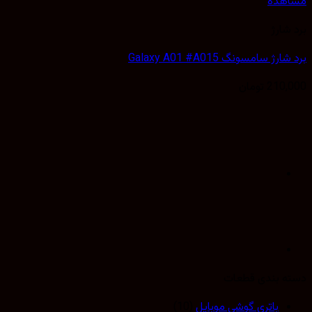
هده
شارژ
ژ سامسونگ Galaxy A01 #A015
210,
تومان
 بندی قطعات
باتری گوشی موبایل
(10)