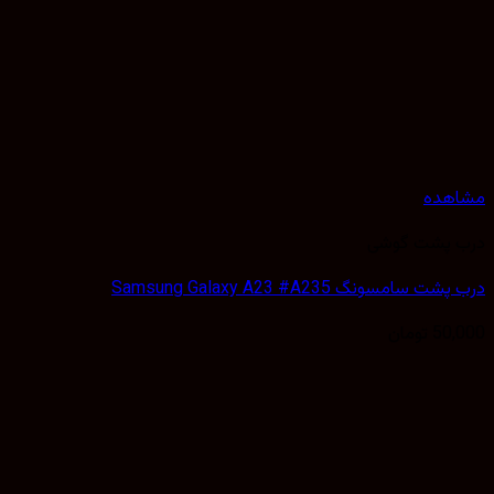
مشاهده
درب پشت گوشی
درب پشت سامسونگ Samsung Galaxy A23 #A235
50,000
تومان