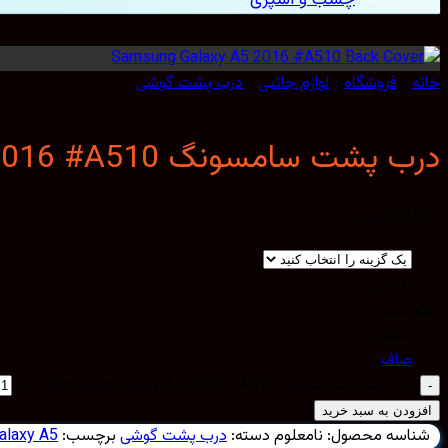
خانه
/
فروشگاه
/
لوازم جانبی
/
درب پشت گوشی
درب پشت سامسونگ Samsung Galaxy A5 2016 #A510
50,000
تومان
طلایی
رنگ
سفید
مشکی
صاف
درب پشت سامسونگ Samsung Galaxy A5 2016 #A510 عدد
افزودن به سبد خرید
شناسه محصول:
نامعلوم
دسته:
درب پشت گوشی
برچسب:
alaxy A5