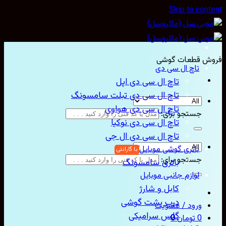
Skip to con
ش قطعات گوشی
تاچ ال سی دی
تاچ ال سی دی اپل
تاچ ال سی دی تبلت سامسونگ
تاچ ال سی دی هواوی
جستجو برای:
تاچ ال سی دی نوکیا
تاچ ال سی دی ال جی
باتری گوشی موبایل
جستجو برای:
باتری سامسونگ
لوازم جانبی موبایل
کابل و شارژ
درب پشت گوشی
ورود / عضویت
گلس سرامیکی
0
تومان
0