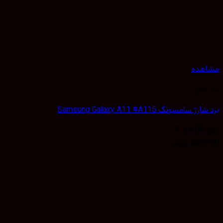
هده
شارژ
 سامسونگ Samsung Galaxy A11 #A115
4.00
از 5
220,
تومان