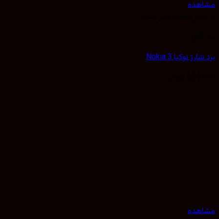
هده
نبار موجود نمی باشد
شارژ
رژ نوکیا Nokia 3
220,
تومان
هده