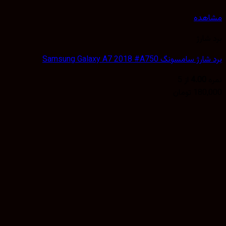
هده
شارژ
سامسونگ Samsung Galaxy A7 2018 #A750
4.00
از 5
180,
تومان