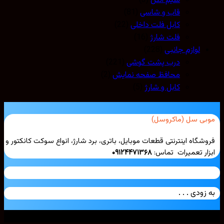
سیم آنتن
(3)
قاب و شاسی
(81)
کابل فلت داخلی
(22)
فلت شارژ
(16)
لوازم جانبی
(228)
درب پشت گوشی
(221)
محافظ صفحه نمایش
(2)
کابل و شارژ
(5)
بی سل (ماکروسل)
شگاه اینترنتی قطعات موبایل، باتری، برد شارژ، انواع سوکت کانکتور و
ار تعمیرات تماس:
۰۹۱۲۴۴۷۱۳۶۸
زودی . . .
ی حقوق محفوظ است. 2026 ©
Mobicell