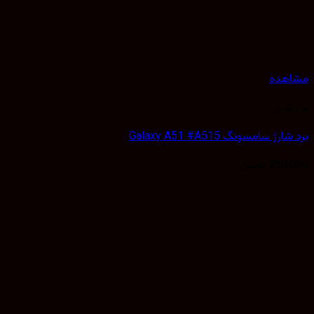
هده
شارژ
ژ سامسونگ Galaxy A51 #A515
250,
تومان