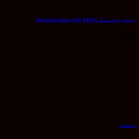
شارژ
 سامسونگ Samsung Galaxy A50 #A505
5.00
از 5
220,
تومان
هده
شارژ