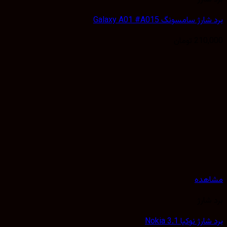
ژ سامسونگ Galaxy A01 #A015
210,
تومان
هده
شارژ
ژ نوکیا Nokia 3.1