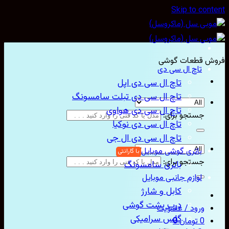
Skip to con
ش قطعات گوشی
تاچ ال سی دی
تاچ ال سی دی اپل
تاچ ال سی دی تبلت سامسونگ
تاچ ال سی دی هواوی
جستجو برای:
تاچ ال سی دی نوکیا
تاچ ال سی دی ال جی
باتری گوشی موبایل
جستجو برای:
باتری سامسونگ
لوازم جانبی موبایل
کابل و شارژ
درب پشت گوشی
ورود / عضویت
گلس سرامیکی
0
تومان
0