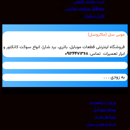
درب پشت گوشی
(221)
محافظ صفحه نمایش
(2)
کابل و شارژ
(5)
بی سل (ماکروسل)
شگاه اینترنتی قطعات موبایل، باتری، برد شارژ، انواع سوکت کانکتور و
ار تعمیرات تماس:
۰۹۱۲۴۴۷۱۳۶۸
زودی . . .
ی حقوق محفوظ است. 2026 ©
Mobicell
ورود / عضویت
مجله موبایل
شرایط خرید
درباره موبی سل