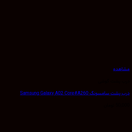
هده
 پشت گوشی
سامسونگ Samsung Galaxy A02 Core#A260
50,
تومان