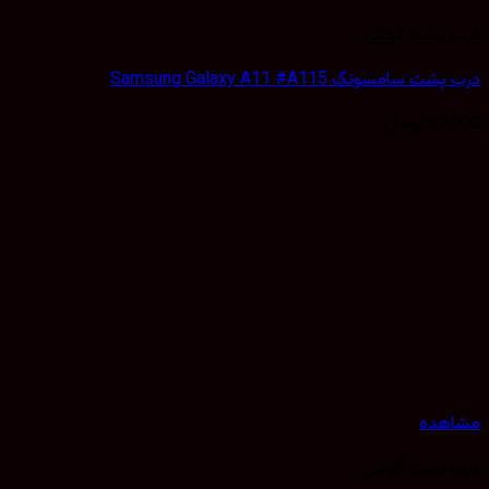
 پشت گوشی
 سامسونگ Samsung Galaxy A11 #A115
50,
تومان
هده
 پشت گوشی