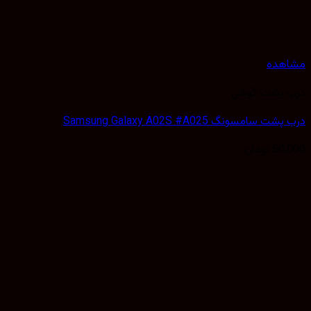
هده
 پشت گوشی
سامسونگ Samsung Galaxy A02S #A025
50,
تومان