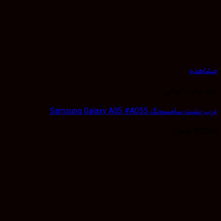
هده
 پشت گوشی
 سامسونگ Samsung Galaxy A05 #A055
50,
تومان