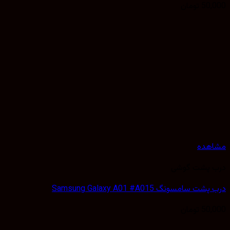
50,
تومان
هده
 پشت گوشی
 سامسونگ Samsung Galaxy A01 #A015
50,
تومان