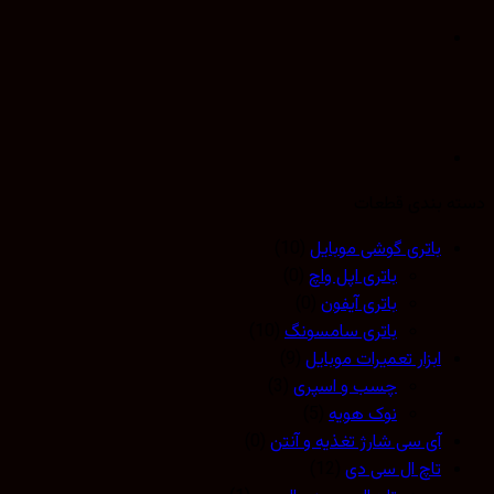
 بندی قطعات
باتری گوشی موبایل
(10)
باتری اپل واچ
(0)
باتری آیفون
(0)
باتری سامسونگ
(10)
ابزار تعمیرات موبایل
(9)
چسب و اسپری
(3)
نوک هویه
(5)
آی سی شارژ تغذیه و آنتن
(0)
تاچ ال سی دی
(12)