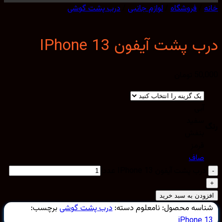
/
فروشگاه
/
لوازم جانبی
/
درب پشت گوشی
 پشت آیفون IPhone 13
50,
تومان
آبی
سفید
بنفش
قرمز
صاف
درب پشت آیفون IPhone 13 عدد
ودن به سبد خرید
اسه محصول:
نامعلوم
دسته:
درب پشت گوشی
برچسب:
iPhone 