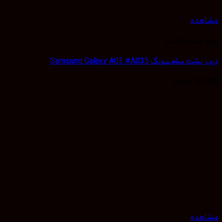
هده
 پشت گوشی
 سامسونگ Samsung Galaxy A03 #A035
50,
تومان
هده