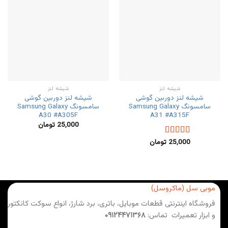
شیشه لنز
شیشه لنز
شیشه لنز دوربین گوشی
شیشه لنز دوربین گوشی
سامسونگ Samsung Galaxy
سامسونگ Samsung Galaxy
A30 #A305F
A31 #A315F
25,000
تومان
25,000
تومان
نمره
5.00
از
5
موبی سل (ماکروسل)
فروشگاه اینترنتی قطعات موبایل، باتری، برد شارژ، انواع سوکت کانکتور
و ابزار تعمیرات تماس:
۰۹۱۲۴۴۷۱۳۶۸