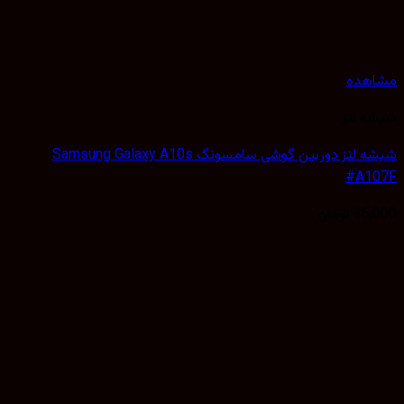
هده
 لنز
شیشه لنز دوربین گوشی سامسونگ Samsung Galaxy A10s
#A1
35,
تومان