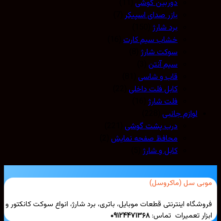
دوربین گوشی
(11)
بازر صدای اسپیکر
(7)
برد شارژ
(150)
خشاب سیم کارت
(16)
سوکت شارژ
(8)
سیم آنتن
(3)
قاب و شاسی
(81)
کابل فلت داخلی
(22)
فلت شارژ
(16)
لوازم جانبی
(228)
درب پشت گوشی
(221)
محافظ صفحه نمایش
(2)
کابل و شارژ
(5)
بی سل (ماکروسل)
شگاه اینترنتی قطعات موبایل، باتری، برد شارژ، انواع سوکت کانکتور و
ار تعمیرات تماس:
۰۹۱۲۴۴۷۱۳۶۸