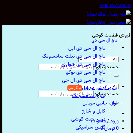
Skip to con
ش قطعات گوشی
تاچ ال سی دی
تاچ ال سی دی اپل
تاچ ال سی دی تبلت سامسونگ
تاچ ال سی دی هواوی
جستجو برای:
تاچ ال سی دی نوکیا
تاچ ال سی دی ال جی
باتری گوشی موبایل
جستجو برای:
باتری سامسونگ
لوازم جانبی موبایل
کابل و شارژ
درب پشت گوشی
ورود / عضویت
گلس سرامیکی
0
تومان
0