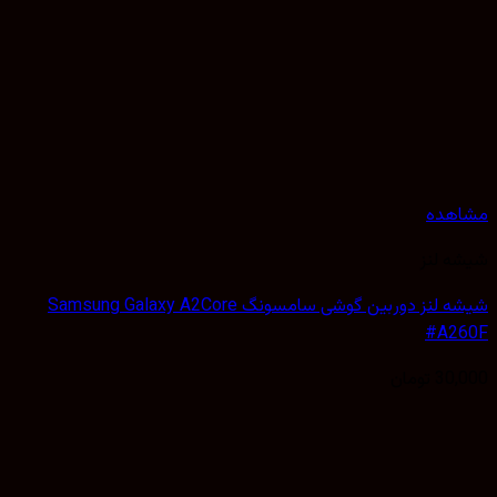
هده
 لنز
شیشه لنز دوربین گوشی سامسونگ Samsung Galaxy A2Core
#A2
30,
تومان