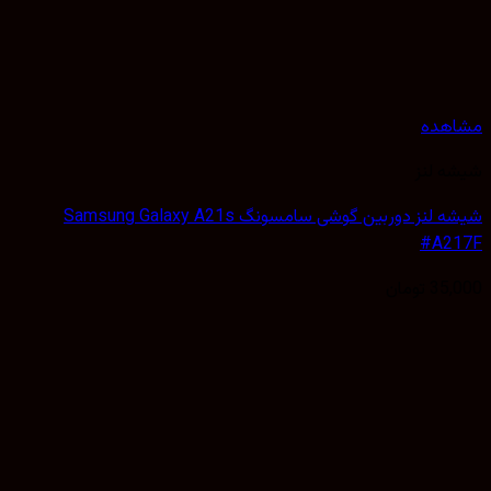
هده
 لنز
شیشه لنز دوربین گوشی سامسونگ Samsung Galaxy A21s
#A2
35,
تومان