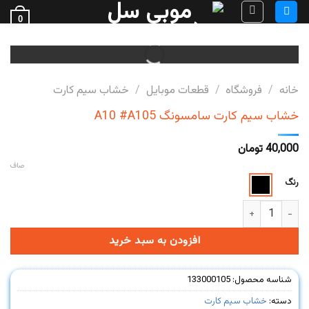
Ski
0
t
فروش قطعات گوشی
conten
خانه
/
فروشگاه
/
قطعات موبایل
/
خشاب سیم کارت
خشاب سیم کارت سامسونگ A10 #A105
40,000
تومان
صاف
رنگ
خشاب سیم کارت سامسونگ A10 #A105 عدد
افزودن به سبد خرید
شناسه محصول:
133000105
دسته:
خشاب سیم کارت