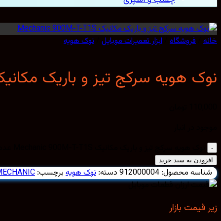
خانه
/
فروشگاه
/
ابزار تعمیرات موبایل
/
نوک هویه
نوک هویه سرکج تیز و باریک مکانیک hanic 900M-T-T1S
110,000
تومان
موجود در انبار
نوک هویه سرکج تیز و باریک مکانیک Mechanic 900M-T-T1S عدد
افزودن به سبد خرید
شناسه محصول:
912000004
دسته:
نوک هویه
برچسب:
MECHANIC
زیر قیمت بازار