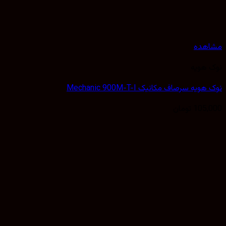
مشاهده
نوک هویه
نوک هویه سرصاف مکانیک Mechanic 900M-T-I
105,000
تومان