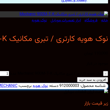
خانه
/
فروشگاه
/
ابزار تعمیرات موبایل
/
نوک هویه
نوک هویه کارتری / تبری مکانیک Mechanic 900M-T-K
110,000
تومان
موجود در انبار
نوک هویه کارتری / تبری مکانیک Mechanic 900M-T-K عدد
افزودن به سبد خرید
شناسه محصول:
912000003
دسته:
نوک هویه
برچسب:
MECHANIC
زیر قیمت بازار