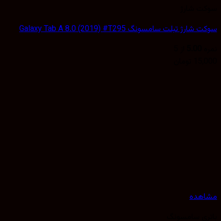
ت شارژ
رژ تبلت سامسونگ Galaxy Tab A 8.0 (2019) #T295
5.00
از 5
15,
تومان
هده
ی سامسونگ