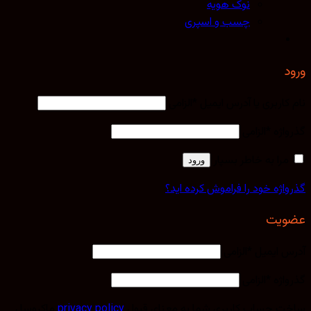
نوک هویه
چسب و اسپری
کاربری یا آدرس ایمیل
*
الزامی
اژه
*
الزامی
مرا به خاطر بسپار
ورود
اژه خود را فراموش کرده اید؟
یت
 ایمیل
*
الزامی
اژه
*
الزامی
 حساب کاربری شما به معنای قبول
privacy policy
ماکروسل