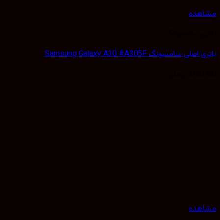
هده
ی سامسونگ
لی سامسونگ Samsung Galaxy A30 #A305F
215,
تومان
هده