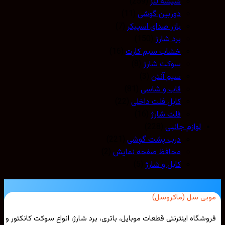
شیشه لنز
(259)
دوربین گوشی
(11)
بازر صدای اسپیکر
(7)
برد شارژ
(150)
خشاب سیم کارت
(16)
سوکت شارژ
(8)
سیم آنتن
(3)
قاب و شاسی
(81)
کابل فلت داخلی
(22)
فلت شارژ
(16)
لوازم جانبی
(228)
درب پشت گوشی
(221)
محافظ صفحه نمایش
(2)
کابل و شارژ
(5)
بی سل (ماکروسل)
شگاه اینترنتی قطعات موبایل، باتری، برد شارژ، انواع سوکت کانکتور و