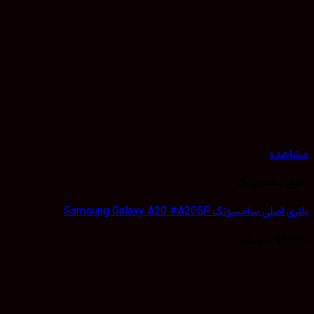
هده
ی سامسونگ
لی سامسونگ Samsung Galaxy A20 #A205F
215,
تومان