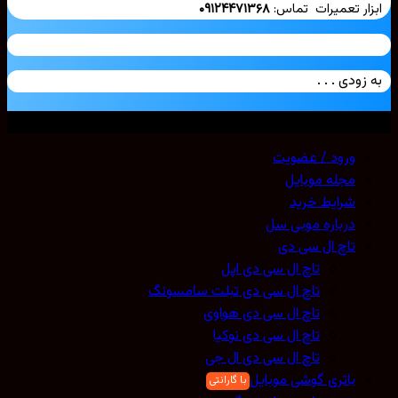
ار تعمیرات تماس:
۰۹۱۲۴۴۷۱۳۶۸
زودی . . .
ی حقوق محفوظ است. 2026 ©
Mobicell
ورود / عضویت
مجله موبایل
شرایط خرید
درباره موبی سل
تاچ ال سی دی
تاچ ال سی دی اپل
تاچ ال سی دی تبلت سامسونگ
تاچ ال سی دی هواوی
تاچ ال سی دی نوکیا
تاچ ال سی دی ال جی
باتری گوشی موبایل