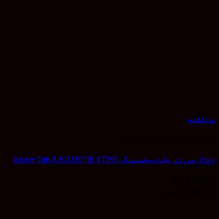
هده
ال سی دی تبلت سامسونگ
سی دی تبلت سامسونگ Galaxy Tab A 8.0 (2019) #T295
4.33
از 5
1,290
تومان