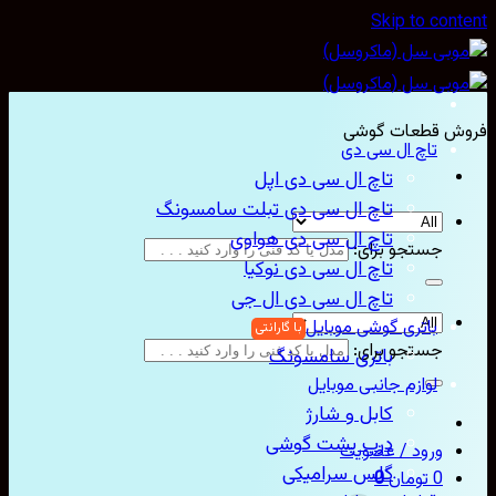
Skip to con
ش قطعات گوشی
تاچ ال سی دی
تاچ ال سی دی اپل
تاچ ال سی دی تبلت سامسونگ
تاچ ال سی دی هواوی
جستجو برای:
تاچ ال سی دی نوکیا
تاچ ال سی دی ال جی
باتری گوشی موبایل
جستجو برای:
باتری سامسونگ
لوازم جانبی موبایل
کابل و شارژ
درب پشت گوشی
ورود / عضویت
گلس سرامیکی
0
تومان
0