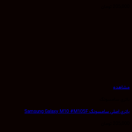
205,
تومان
هده
ی سامسونگ
لی سامسونگ Samsung Galaxy M10 #M105F
205,
تومان