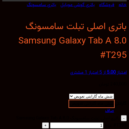
/
فروشگاه
/
باتری گوشی موبایل
/
باتری سامسونگ
تری اصلی تبلت سامسونگ
Samsung Galaxy Tab A 8
#T2
از
5.00
از 5 امتیاز
1
مشتری
240,
تومان
نتی
شش ماه گارانتی تعویض
صاف
باتری اصلی تبلت سامسونگ Samsung Galaxy Tab A 8.0
 عدد