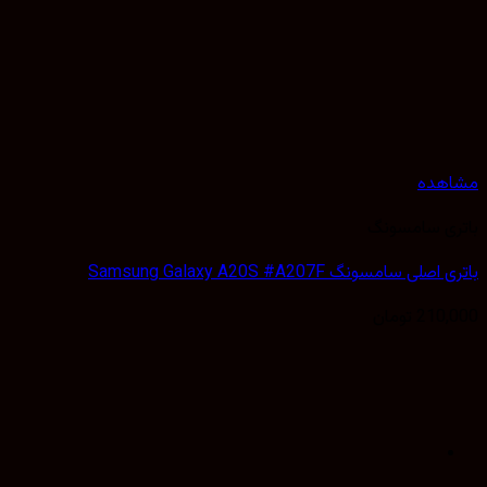
هده
ی سامسونگ
لی سامسونگ Samsung Galaxy A20S #A207F
210,
تومان