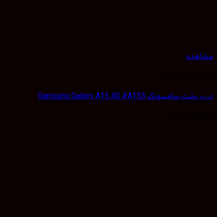
هده
 پشت گوشی
سامسونگ Samsung Galaxy A15 4G #A155
50,
تومان