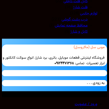
کابل فلت داخلی
(22)
فلت شارژ
(16)
لوازم جانبی
(228)
درب پشت گوشی
(221)
محافظ صفحه نمایش
(2)
کابل و شارژ
(5)
بی سل (ماکروسل)
شگاه اینترنتی قطعات موبایل، باتری، برد شارژ، انواع سوکت کانکتور و
ار تعمیرات تماس:
۰۹۱۲۴۴۷۱۳۶۸
زودی . . .
ی حقوق محفوظ است. 2026 ©
Mobicell
ورود / عضویت