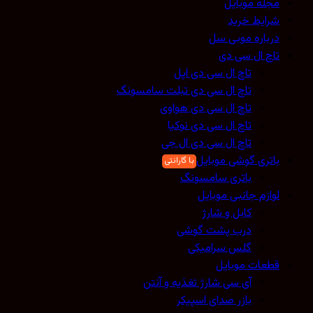
مجله موبایل
شرایط خرید
درباره موبی سل
تاچ ال سی دی
تاچ ال سی دی اپل
تاچ ال سی دی تبلت سامسونگ
تاچ ال سی دی هواوی
تاچ ال سی دی نوکیا
تاچ ال سی دی ال جی
باتری گوشی موبایل
باتری سامسونگ
لوازم جانبی موبایل
کابل و شارژ
درب پشت گوشی
گلس سرامیکی
قطعات موبایل
آی سی شارژ تغذیه و آنتن
بازر صدای اسپیکر