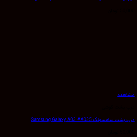
50,
تومان
هده
 پشت گوشی
 سامسونگ Samsung Galaxy A03 #A035
50,
تومان