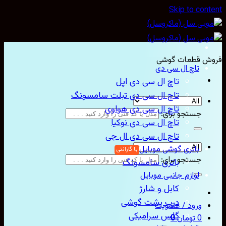
Skip to con
ش قطعات گوشی
تاچ ال سی دی
تاچ ال سی دی اپل
تاچ ال سی دی تبلت سامسونگ
تاچ ال سی دی هواوی
جستجو برای:
تاچ ال سی دی نوکیا
تاچ ال سی دی ال جی
باتری گوشی موبایل
جستجو برای:
باتری سامسونگ
لوازم جانبی موبایل
کابل و شارژ
درب پشت گوشی
ورود / عضویت
گلس سرامیکی
0
تومان
0