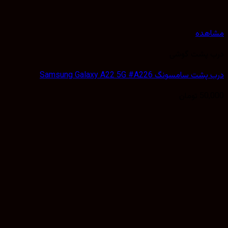
هده
 پشت گوشی
سامسونگ Samsung Galaxy A22 5G #A226
50,
تومان