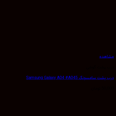
هده
 پشت گوشی
 سامسونگ Samsung Galaxy A04 #A045
50,
تومان