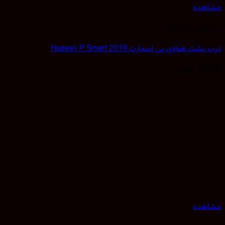
هده
 پشت گوشی
ت هواوی پی اسمارت Huawei P Smart 2019
72,
تومان
هده