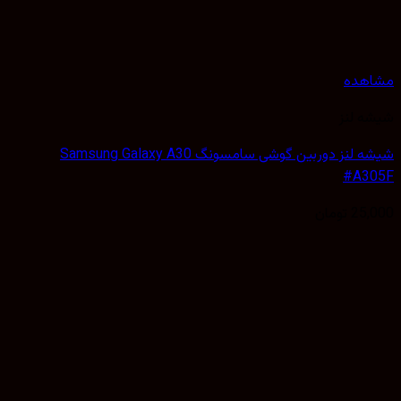
هده
 لنز
شیشه لنز دوربین گوشی سامسونگ Samsung Galaxy A30
#A3
25,
تومان