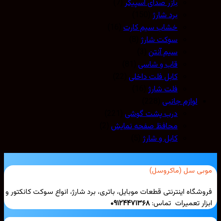
بازر صدای اسپیکر
(7)
برد شارژ
(150)
خشاب سیم کارت
(16)
سوکت شارژ
(8)
سیم آنتن
(3)
قاب و شاسی
(81)
کابل فلت داخلی
(22)
فلت شارژ
(16)
لوازم جانبی
(228)
درب پشت گوشی
(221)
محافظ صفحه نمایش
(2)
کابل و شارژ
(5)
بی سل (ماکروسل)
شگاه اینترنتی قطعات موبایل، باتری، برد شارژ، انواع سوکت کانکتور و
ار تعمیرات تماس:
۰۹۱۲۴۴۷۱۳۶۸