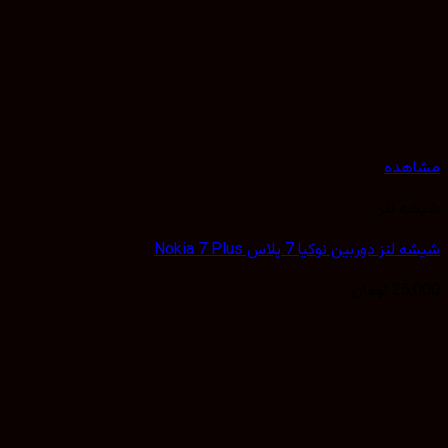
هده
 لنز
ز دوربین نوکیا 7 پلاس Nokia 7 Plus
25,
تومان