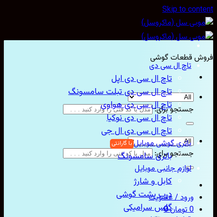
Skip to con
ش قطعات گوشی
تاچ ال سی دی
تاچ ال سی دی اپل
تاچ ال سی دی تبلت سامسونگ
تاچ ال سی دی هواوی
جستجو برای:
تاچ ال سی دی نوکیا
تاچ ال سی دی ال جی
باتری گوشی موبایل
جستجو برای:
باتری سامسونگ
لوازم جانبی موبایل
کابل و شارژ
درب پشت گوشی
ورود / عضویت
گلس سرامیکی
0
تومان
0