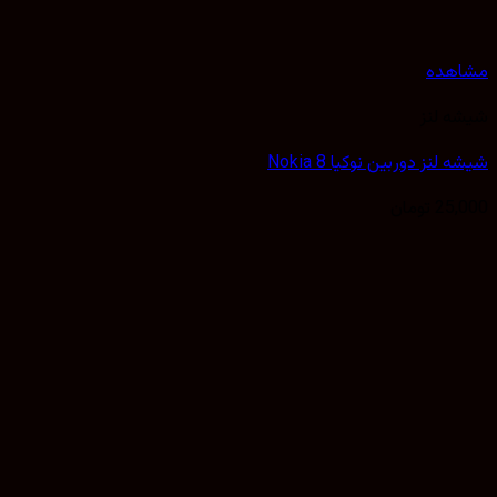
هده
 لنز
لنز دوربین نوکیا Nokia 8
25,
تومان