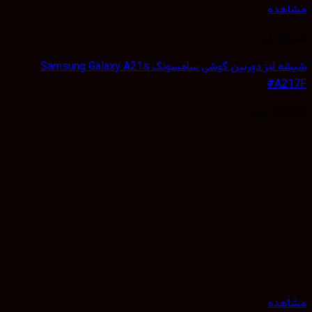
هده
 لنز
شیشه لنز دوربین گوشی سامسونگ Samsung Galaxy A21s
#A2
35,
تومان
هده