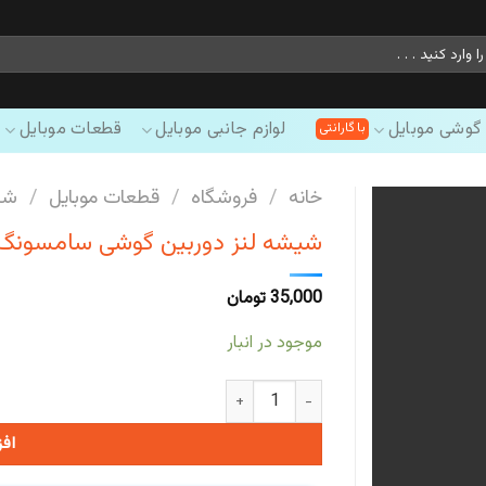
 گوشی موبایل
لوازم جانبی موبایل
قطعات موبایل
خانه
/
فروشگاه
/
قطعات موبایل
/
شی
شیشه لنز دوربین گوشی سامسونگ amsung Galaxy M30 #M305F
35,000
تومان
موجود در انبار
شیشه لنز دوربین گوشی سامسونگ Samsung Galaxy M30 #M305F عدد
اف