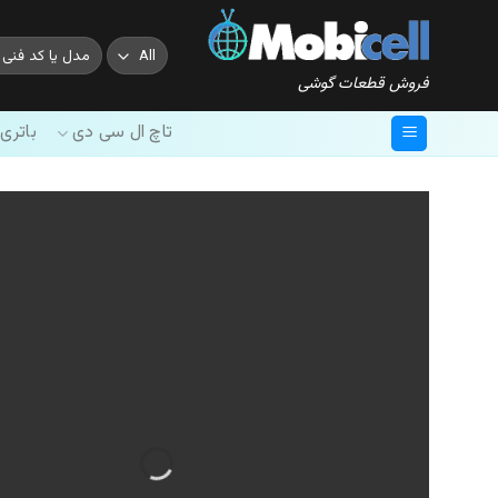
Ski
t
جستجو
conten
برای:
فروش قطعات گوشی
تاچ ال سی دی
باتری