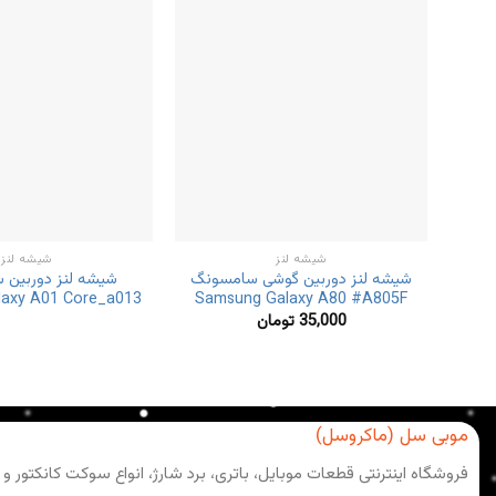
شیشه لنز
شیشه لنز
شیشه لنز دوربین گوشی سامسونگ
شیشه لنز دوربین
laxy A01 Core_a013
Samsung Galaxy A80 #A805F
35,000
تومان
موبی سل (ماکروسل)
فروشگاه اینترنتی قطعات موبایل، باتری، برد شارژ، انواع سوکت کانکتور و