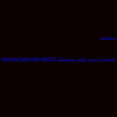
مشاهده
شیشه لنز
شیشه لنز دوربین گوشی سامسونگ Samsung Galaxy A30 #A305F
25,000
تومان