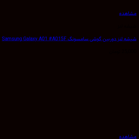
مشاهده
شیشه لنز
شیشه لنز دوربین گوشی سامسونگ Samsung Galaxy A01 #A015F
25,000
تومان
مشاهده