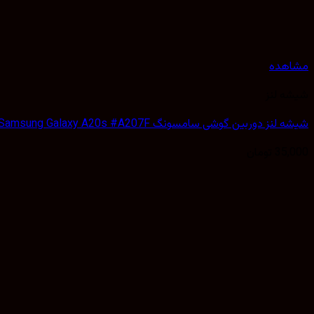
مشاهده
شیشه لنز
شیشه لنز دوربین گوشی سامسونگ Samsung Galaxy A20s #A207F
35,000
تومان