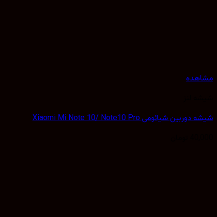
هده
 لنز
بین شیائومی Xiaomi Mi Note 10/ Note10 Pro
40,
تومان