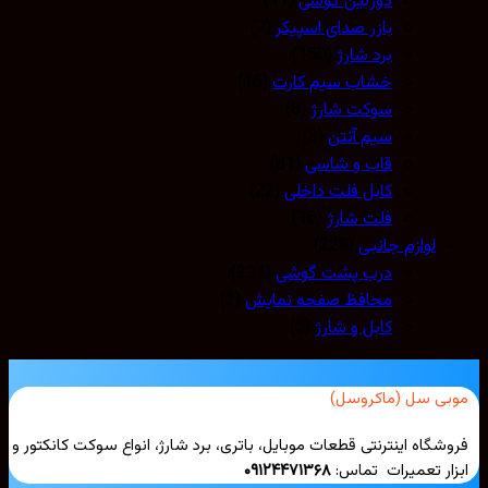
دوربین گوشی
(11)
بازر صدای اسپیکر
(7)
برد شارژ
(150)
خشاب سیم کارت
(16)
سوکت شارژ
(8)
سیم آنتن
(3)
قاب و شاسی
(81)
کابل فلت داخلی
(22)
فلت شارژ
(16)
لوازم جانبی
(228)
درب پشت گوشی
(221)
محافظ صفحه نمایش
(2)
کابل و شارژ
(5)
بی سل (ماکروسل)
شگاه اینترنتی قطعات موبایل، باتری، برد شارژ، انواع سوکت کانکتور و
ار تعمیرات تماس:
۰۹۱۲۴۴۷۱۳۶۸