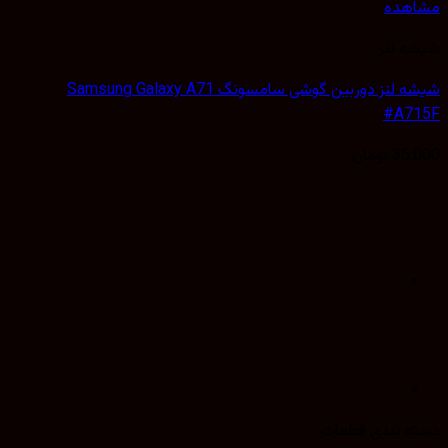
هده
 لنز
شیشه لنز دوربین گوشی سامسونگ Samsung Galaxy A71
#A7
35,
تومان
 بندی قطعات