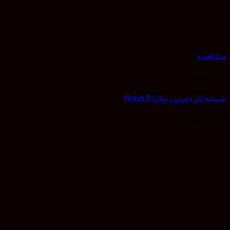
هده
 لنز
لنز دوربین نوکیا Nokia 8
25,
تومان