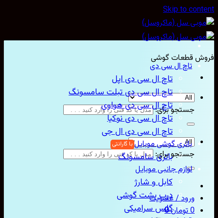
Skip to con
ش قطعات گوشی
تاچ ال سی دی
تاچ ال سی دی اپل
تاچ ال سی دی تبلت سامسونگ
تاچ ال سی دی هواوی
جستجو برای:
تاچ ال سی دی نوکیا
تاچ ال سی دی ال جی
باتری گوشی موبایل
جستجو برای:
باتری سامسونگ
لوازم جانبی موبایل
کابل و شارژ
درب پشت گوشی
ورود / عضویت
گلس سرامیکی
0
تومان
0