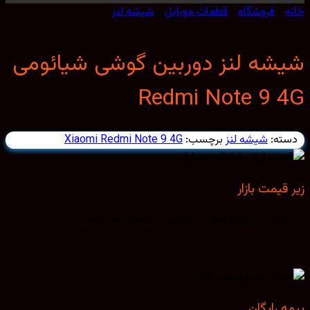
/
فروشگاه
/
قطعات موبایل
/
شیشه لنز
شه لنز دوربین گوشی شیائومی
Redmi Note 9 
ته:
شیشه لنز
برچسب:
Xiaomi Redmi Note 9 4G
قیمت بازار
روش مستقیم قطعات موبایل و کاهش هزینه‌ها.
 رایگان