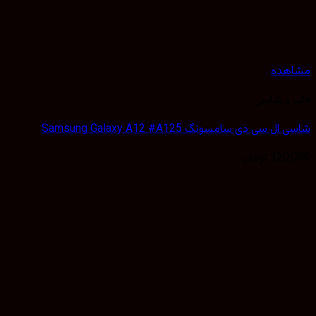
هده
 و شاسی
 سی دی سامسونگ Samsung Galaxy A12 #A125
120,
تومان