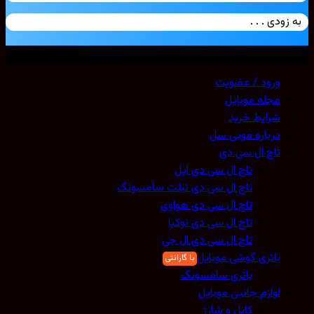
زودی . . .
ی حقوق محفوظ است. 2026 ©
Mobicell
ورود / عضویت
مجله موبایل
شرایط خرید
درباره موبی سل
تاچ ال سی دی
تاچ ال سی دی اپل
تاچ ال سی دی تبلت سامسونگ
تاچ ال سی دی هواوی
تاچ ال سی دی نوکیا
تاچ ال سی دی ال جی
باتری گوشی موبایل
باتری سامسونگ
لوازم جانبی موبایل
کابل و شارژ