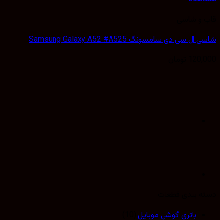
 و شاسی
 سی دی سامسونگ Samsung Galaxy A52 #A525
120,
تومان
 بندی قطعات
باتری گوشی موبایل
(10)