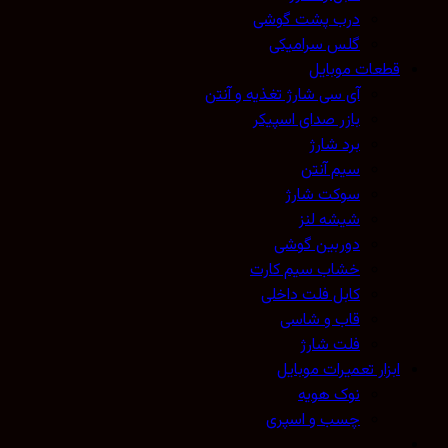
درب پشت گوشی
گلس سرامیکی
قطعات موبایل
آی سی شارژ تغذیه و آنتن
بازر صدای اسپیکر
برد شارژ
سیم آنتن
سوکت شارژ
شیشه لنز
دوربین گوشی
خشاب سیم کارت
کابل فلت داخلی
قاب و شاسی
فلت شارژ
ابزار تعمیرات موبایل
نوک هویه
چسب و اسپری