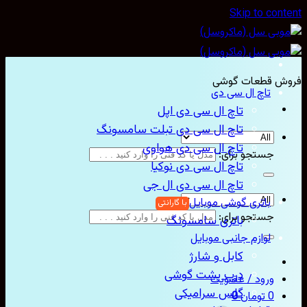
Skip to con
ش قطعات گوشی
تاچ ال سی دی
تاچ ال سی دی اپل
تاچ ال سی دی تبلت سامسونگ
تاچ ال سی دی هواوی
جستجو برای:
تاچ ال سی دی نوکیا
تاچ ال سی دی ال جی
باتری گوشی موبایل
جستجو برای:
باتری سامسونگ
لوازم جانبی موبایل
کابل و شارژ
درب پشت گوشی
ورود / عضویت
گلس سرامیکی
0
تومان
0