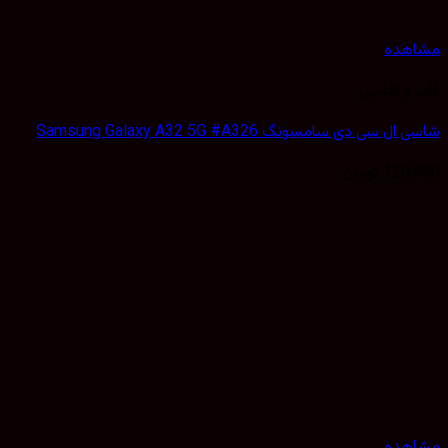
هده
 و شاسی
 سی دی سامسونگ Samsung Galaxy A32 5G #A326
120,
تومان
هده