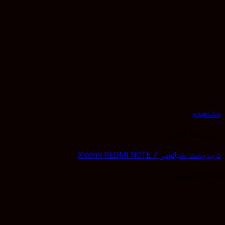
هده
 پشت گوشی
 شیائومی Xiaomi REDMI NOTE 7
50,
تومان