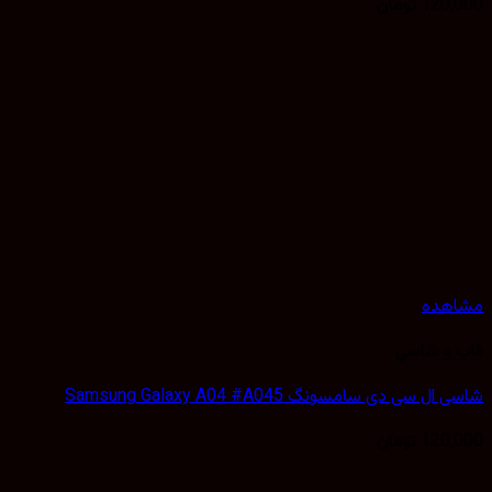
120,
تومان
هده
 و شاسی
 سی دی سامسونگ Samsung Galaxy A04 #A045
120,
تومان