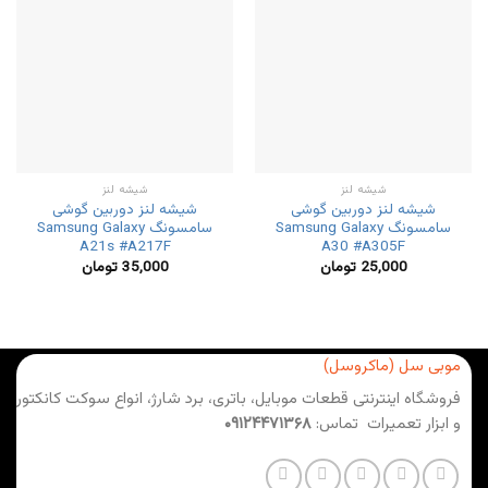
شیشه لنز
شیشه لنز
شیشه لنز دوربین گوشی
شیشه لنز دوربین گوشی
سامسونگ Samsung Galaxy
سامسونگ Samsung Galaxy
A21s #A217F
A30 #A305F
25,000
تومان
35,000
تومان
موبی سل (ماکروسل)
فروشگاه اینترنتی قطعات موبایل، باتری، برد شارژ، انواع سوکت کانکتور
و ابزار تعمیرات تماس:
۰۹۱۲۴۴۷۱۳۶۸