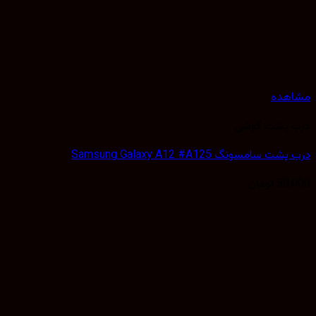
هده
 پشت گوشی
 سامسونگ Samsung Galaxy A12 #A125
50,
تومان