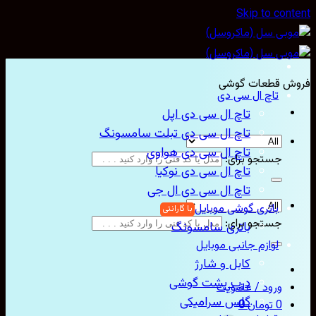
Skip to con
ش قطعات گوشی
تاچ ال سی دی
تاچ ال سی دی اپل
تاچ ال سی دی تبلت سامسونگ
تاچ ال سی دی هواوی
جستجو برای:
تاچ ال سی دی نوکیا
تاچ ال سی دی ال جی
باتری گوشی موبایل
جستجو برای:
باتری سامسونگ
لوازم جانبی موبایل
کابل و شارژ
درب پشت گوشی
ورود / عضویت
گلس سرامیکی
0
تومان
0