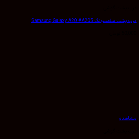
 پشت گوشی
 سامسونگ Samsung Galaxy A20 #A205
50,
تومان
هده
 پشت گوشی