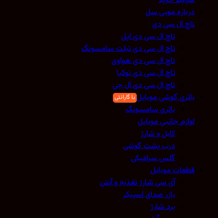
شرایط خرید
درباره موبی سل
تاچ ال سی دی
تاچ ال سی دی اپل
تاچ ال سی دی تبلت سامسونگ
تاچ ال سی دی هواوی
تاچ ال سی دی نوکیا
تاچ ال سی دی ال جی
باتری گوشی موبایل
باتری سامسونگ
لوازم جانبی موبایل
کابل و شارژ
درب پشت گوشی
گلس سرامیکی
قطعات موبایل
آی سی شارژ تغذیه و آنتن
بازر صدای اسپیکر
برد شارژ