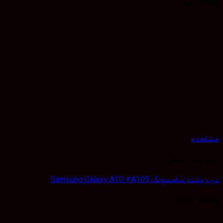
50,
تومان
هده
 پشت گوشی
 سامسونگ Samsung Galaxy A10 #A105
50,
تومان