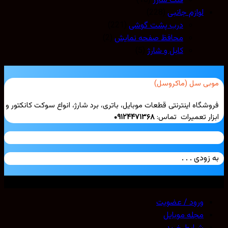
فلت شارژ
(16)
لوازم جانبی
(228)
درب پشت گوشی
(221)
محافظ صفحه نمایش
(2)
کابل و شارژ
(5)
بی سل (ماکروسل)
شگاه اینترنتی قطعات موبایل، باتری، برد شارژ، انواع سوکت کانکتور و
ار تعمیرات تماس:
۰۹۱۲۴۴۷۱۳۶۸
زودی . . .
ی حقوق محفوظ است. 2026 ©
Mobicell
ورود / عضویت
مجله موبایل