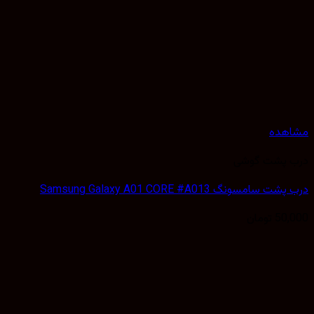
هده
 پشت گوشی
سامسونگ Samsung Galaxy A01 CORE #A013
50,
تومان