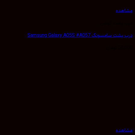
هده
 پشت گوشی
سامسونگ Samsung Galaxy A05S #A057
50,
تومان
هده