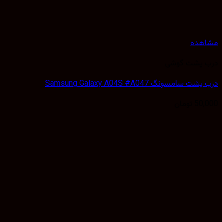
هده
 پشت گوشی
سامسونگ Samsung Galaxy A04S #A047
50,
تومان