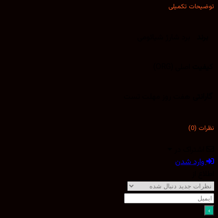
توضیحات تکمیلی
برند
برد شارژ شیائومی
کیفیت
اصلی (ORG)
گارانتی
هفت روز مهلت تست
نظرات (0)
اشتراک در
وارد شدن
اطلاع از