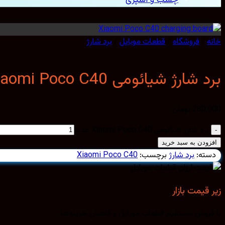
خانه
/
فروشگاه
/
قطعات موبایل
/
برد شارژ
برد شارژ شیائومی Xiaomi Poco C40
280,000
تومان
برد شارژ شیائومی Xiaomi Poco C40 عدد
افزودن به سبد خرید
دسته:
برد شارژ
برچسب:
Xiaomi Poco C40
زیر قیمت بازار
با فروش مستقیم قطعات موبایل و کاهش هزینه‌ها.