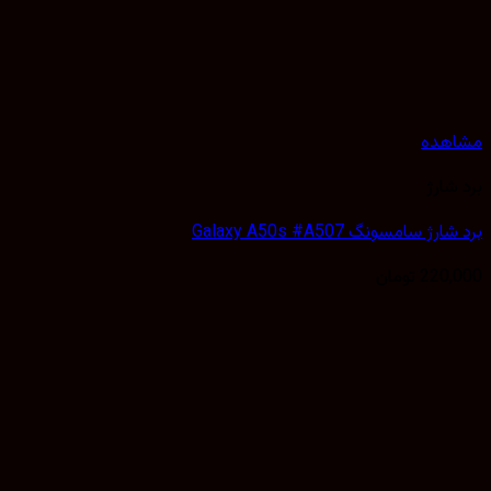
مشاهده
برد شارژ
برد شارژ سامسونگ Galaxy A50s #A507
220,000
تومان