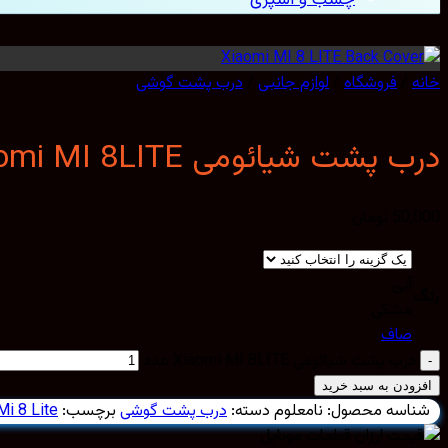
خانه
/
فروشگاه
/
لوازم جانبی
/
درب پشت گوشی
درب پشت شیائومی Xiaomi MI 8LITE
50,000
تومان
آبی
رنگ
مشکی
صاف
درب پشت شیائومی Xiaomi MI 8LITE عدد
افزودن به سبد خرید
شناسه محصول:
نامعلوم
دسته:
درب پشت گوشی
برچسب:
Mi 8 Lite