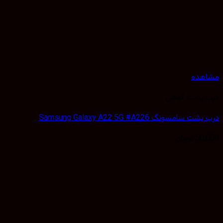
مشاهده
درب پشت گوشی
درب پشت سامسونگ Samsung Galaxy A22 5G #A226
50,000
تومان