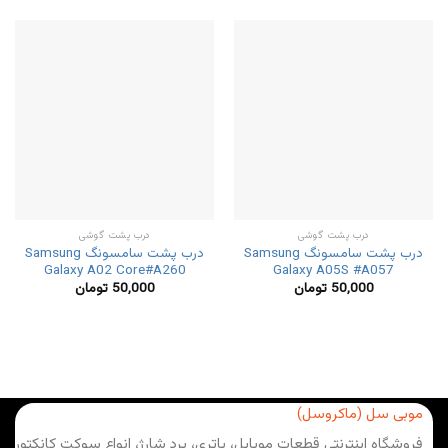
درب پشت گوشی
درب پشت گوشی
درب پشت سامسونگ Samsung
درب پشت سامسونگ Samsung
Galaxy A02 Core#A260
Galaxy A05S #A057
50,000
تومان
50,000
تومان
موبی سل (ماکروسل)
فروشگاه اینترنتی قطعات موبایل، باتری، برد شارژ، انواع سوکت کانکتور