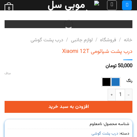
Ski
0
t
فروش قطعات گوشی
conten
خانه
/
فروشگاه
/
لوازم جانبی
/
درب پشت گوشی
درب پشت شیائومی Xiaomi 12T
50,000
تومان
صاف
رنگ
درب پشت شیائومی Xiaomi 12T عدد
افزودن به سبد خرید
شناسه محصول:
نامعلوم
دسته:
درب پشت گوشی