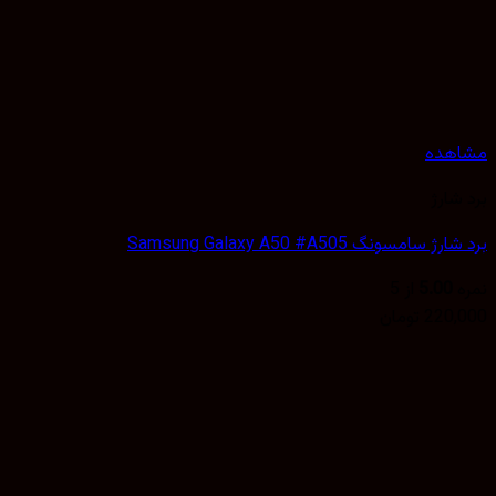
هده
شارژ
 سامسونگ Samsung Galaxy A50 #A505
5.00
از 5
220,
تومان