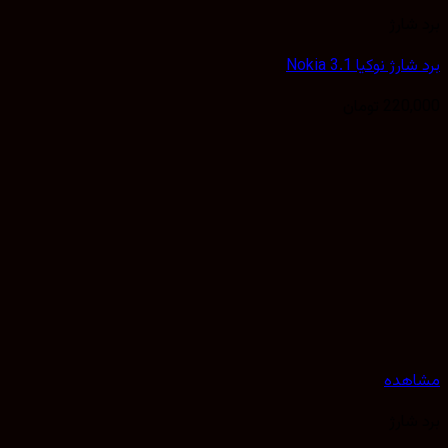
شارژ
ژ نوکیا Nokia 3.1
220,
تومان
هده
شارژ