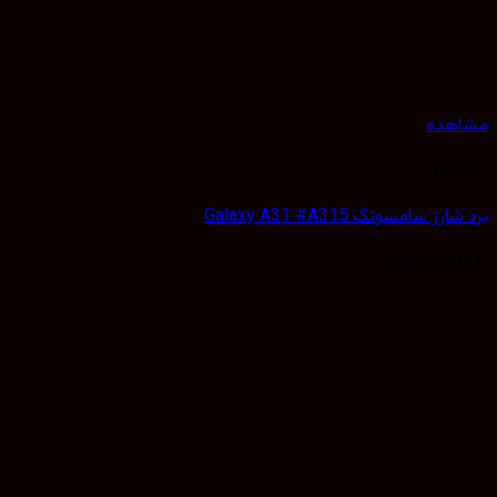
هده
شارژ
ژ سامسونگ Galaxy A31 #A315
230,
تومان