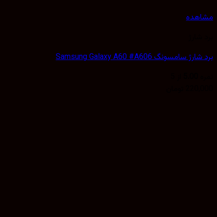
هده
شارژ
 سامسونگ Samsung Galaxy A60 #A606
5.00
از 5
220,
تومان