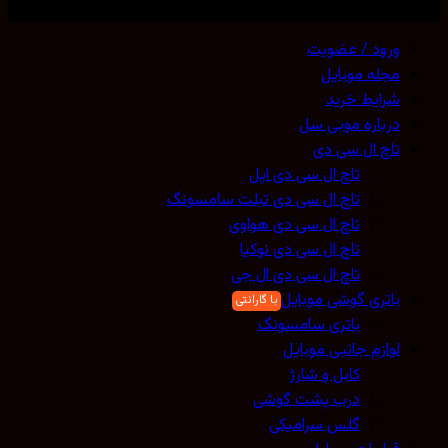
ی حقوق محفوظ است. 2026 ©
Mobicell
ورود / عضویت
مجله موبایل
شرایط خرید
درباره موبی سل
تاچ ال سی دی
تاچ ال سی دی اپل
تاچ ال سی دی تبلت سامسونگ
تاچ ال سی دی هواوی
تاچ ال سی دی نوکیا
تاچ ال سی دی ال جی
باتری گوشی موبایل
باتری سامسونگ
لوازم جانبی موبایل
کابل و شارژ
درب پشت گوشی
گلس سرامیکی