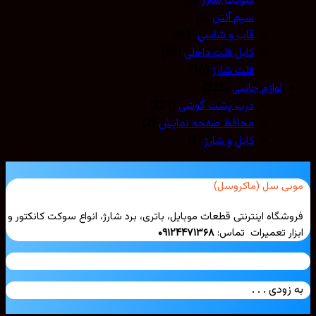
سوکت شارژ
(8)
سیم آنتن
(3)
قاب و شاسی
(81)
کابل فلت داخلی
(22)
فلت شارژ
(16)
لوازم جانبی
(228)
درب پشت گوشی
(221)
محافظ صفحه نمایش
(2)
کابل و شارژ
(5)
بی سل (ماکروسل)
شگاه اینترنتی قطعات موبایل، باتری، برد شارژ، انواع سوکت کانکتور و
ار تعمیرات تماس:
۰۹۱۲۴۴۷۱۳۶۸
زودی . . .