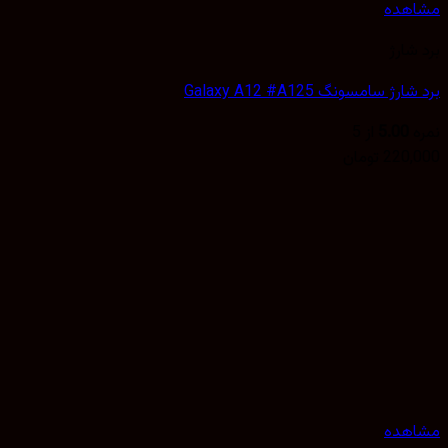
هده
شارژ
ژ سامسونگ Galaxy A12 #A125
5.00
از 5
220,
تومان
هده