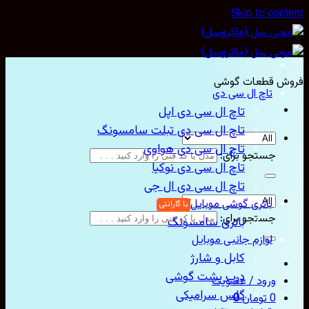
Skip to con
ش قطعات گوشی
تاچ ال سی دی
تاچ ال سی دی اپل
تاچ ال سی دی تبلت سامسونگ
تاچ ال سی دی هواوی
جستجو برای:
تاچ ال سی دی نوکیا
تاچ ال سی دی ال جی
باتری گوشی موبایل
جستجو برای:
باتری سامسونگ
لوازم جانبی موبایل
کابل و شارژ
درب پشت گوشی
ورود / عضویت
گلس سرامیکی
0
تومان
0