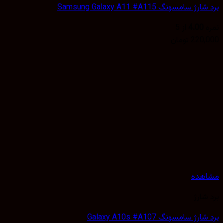
 سامسونگ Samsung Galaxy A11 #A115
4.00
از 5
220,
تومان
هده
شارژ
ژ سامسونگ Galaxy A10s #A107