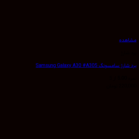
مشاهده
برد شارژ
برد شارژ سامسونگ Samsung Galaxy A30 #A305
نمره
5.00
از 5
220,000
تومان