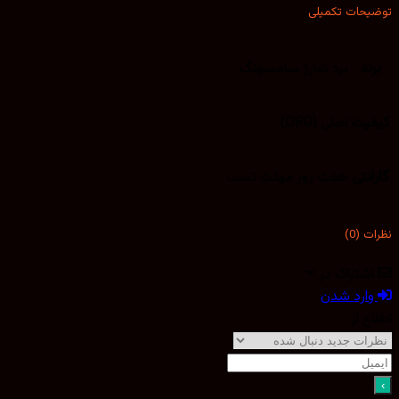
توضیحات تکمیلی
برند
برد شارژ سامسونگ
کیفیت
اصلی (ORG)
گارانتی
هفت روز مهلت تست
نظرات (0)
اشتراک در
وارد شدن
اطلاع از