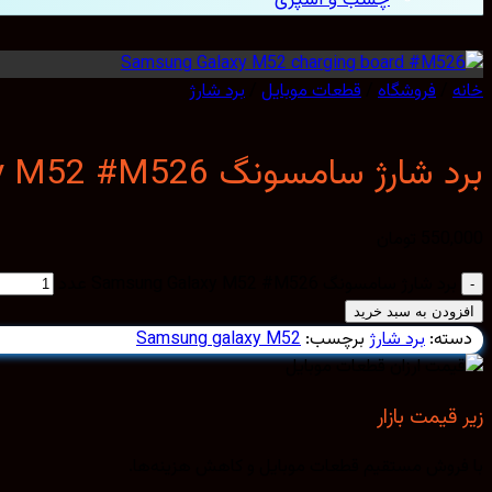
خانه
/
فروشگاه
/
قطعات موبایل
/
برد شارژ
برد شارژ سامسونگ Samsung Galaxy M52 #M526
550,000
تومان
برد شارژ سامسونگ Samsung Galaxy M52 #M526 عدد
افزودن به سبد خرید
دسته:
برد شارژ
برچسب:
Samsung galaxy M52
زیر قیمت بازار
با فروش مستقیم قطعات موبایل و کاهش هزینه‌ها.