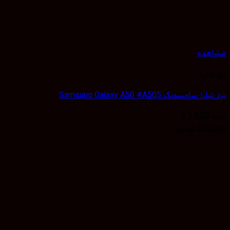
مشاهده
برد شارژ
برد شارژ سامسونگ Samsung Galaxy A50 #A505
نمره
5.00
از 5
220,000
تومان