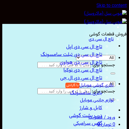
Skip to con
ش قطعات گوشی
تاچ ال سی دی
تاچ ال سی دی اپل
تاچ ال سی دی تبلت سامسونگ
تاچ ال سی دی هواوی
جستجو برای:
تاچ ال سی دی نوکیا
تاچ ال سی دی ال جی
باتری گوشی موبایل
جستجو برای:
باتری سامسونگ
لوازم جانبی موبایل
کابل و شارژ
درب پشت گوشی
ورود / عضویت
گلس سرامیکی
0
تومان
0