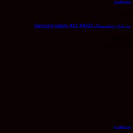
هده
شارژ
 سامسونگ Samsung Galaxy A32 #A325
5.00
از 5
245,
تومان
هده