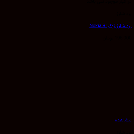
نبار موجود نمی باشد
شارژ
رژ نوکیا Nokia 8
195,
تومان
هده
شارژ