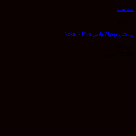
هده
شارژ
وکیا 7 پلاس Nokia 7 Plus
4.33
از 5
175,
تومان