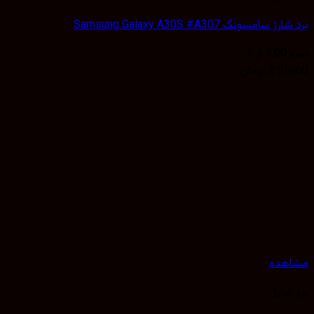
 سامسونگ Samsung Galaxy A30S #A307
4.00
از 5
210,
تومان
هده
شارژ