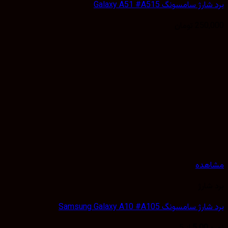
ژ سامسونگ Galaxy A51 #A515
250,
تومان
هده
شارژ
 سامسونگ Samsung Galaxy A10 #A105