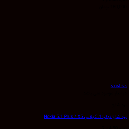
5.00
از 5
180,
تومان
هده
نبار موجود نمی باشد
شارژ
یا 5.1 پلاس Nokia 5.1 Plus / X5
4.50
از 5