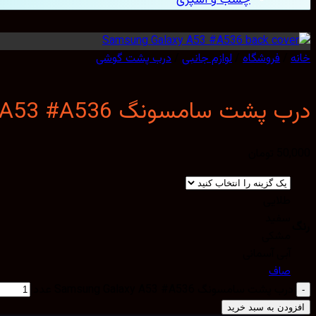
خانه
/
فروشگاه
/
لوازم جانبی
/
درب پشت گوشی
درب پشت سامسونگ Samsung Galaxy A53 #A536
50,000
تومان
طلایی
سفید
رنگ
مشکی
آبی آسمانی
صاف
درب پشت سامسونگ Samsung Galaxy A53 #A536 عدد
افزودن به سبد خرید