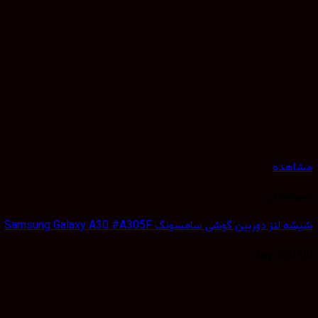
مشاهده
شیشه لنز
شیشه لنز دوربین گوشی سامسونگ Samsung Galaxy A30 #A305F
25,000
تومان