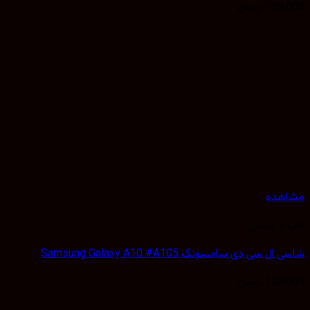
120,
تومان
هده
 و شاسی
 سی دی سامسونگ Samsung Galaxy A10 #A105
120,
تومان