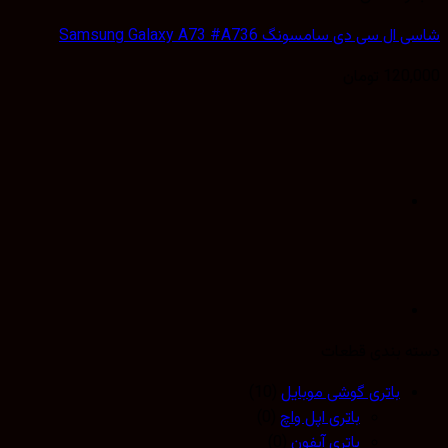
 سی دی سامسونگ Samsung Galaxy A73 #A736
120,
تومان
 بندی قطعات
باتری گوشی موبایل
(10)
باتری اپل واچ
(0)
باتری آیفون
(0)