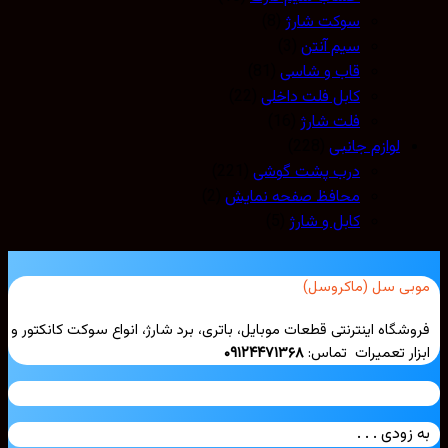
سوکت شارژ
(8)
سیم آنتن
(3)
قاب و شاسی
(81)
کابل فلت داخلی
(22)
فلت شارژ
(16)
لوازم جانبی
(228)
درب پشت گوشی
(221)
محافظ صفحه نمایش
(2)
کابل و شارژ
(5)
بی سل (ماکروسل)
شگاه اینترنتی قطعات موبایل، باتری، برد شارژ، انواع سوکت کانکتور و
ار تعمیرات تماس:
۰۹۱۲۴۴۷۱۳۶۸
زودی . . .