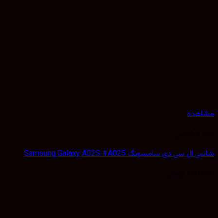
هده
 و شاسی
 سی دی سامسونگ Samsung Galaxy A02S #A025
120,
تومان