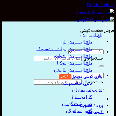
Skip to con
ش قطعات گوشی
تاچ ال سی دی
تاچ ال سی دی اپل
تاچ ال سی دی تبلت سامسونگ
تاچ ال سی دی هواوی
جستجو برای:
تاچ ال سی دی نوکیا
تاچ ال سی دی ال جی
باتری گوشی موبایل
جستجو برای:
باتری سامسونگ
لوازم جانبی موبایل
کابل و شارژ
درب پشت گوشی
ورود / عضویت
گلس سرامیکی
0
تومان
0