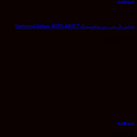
هده
 و شاسی
 سی دی سامسونگ Samsung Galaxy A03S #A037
120,
تومان
هده
 و شاسی