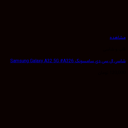
هده
 و شاسی
 سی دی سامسونگ Samsung Galaxy A32 5G #A326
120,
تومان