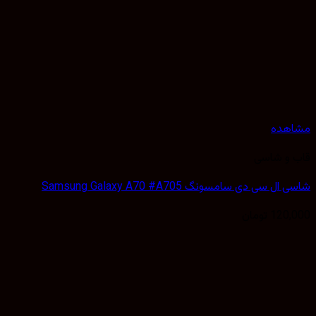
هده
 و شاسی
 سی دی سامسونگ Samsung Galaxy A70 #A705
120,
تومان