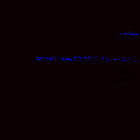
هده
شارژ
 سامسونگ Samsung Galaxy A71 #A715
4.00
از 5
280,
تومان