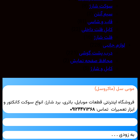
سوکت شارژ
(8)
سیم آنتن
(3)
قاب و شاسی
(81)
کابل فلت داخلی
(22)
فلت شارژ
(16)
لوازم جانبی
(228)
درب پشت گوشی
(221)
محافظ صفحه نمایش
(2)
کابل و شارژ
(5)
بی سل (ماکروسل)
شگاه اینترنتی قطعات موبایل، باتری، برد شارژ، انواع سوکت کانکتور و
ار تعمیرات تماس:
۰۹۱۲۴۴۷۱۳۶۸
زودی . . .