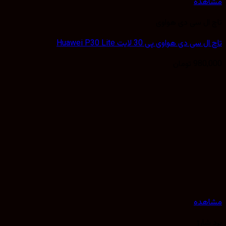
هده
ال سی دی هواوی
سی دی هواوی پی 30 لایت Huawei P30 Lite
980,
تومان
هده
شارژ