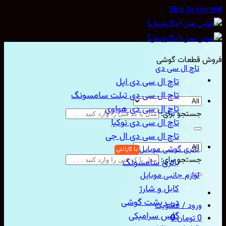
Skip to con
ش قطعات گوشی
تاچ ال سی دی
تاچ ال سی دی اپل
تاچ ال سی دی تبلت سامسونگ
تاچ ال سی دی هواوی
جستجو برای:
تاچ ال سی دی نوکیا
تاچ ال سی دی ال جی
باتری گوشی موبایل
جستجو برای:
باتری سامسونگ
لوازم جانبی موبایل
کابل و شارژ
درب پشت گوشی
ورود / عضویت
گلس سرامیکی
0
تومان
0