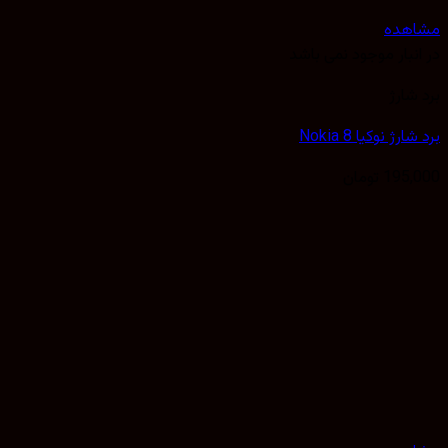
هده
نبار موجود نمی باشد
شارژ
رژ نوکیا Nokia 8
195,
تومان