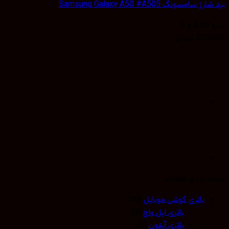
 سامسونگ Samsung Galaxy A50 #A505
5.00
از 5
220,
تومان
 بندی قطعات
باتری گوشی موبایل
(10)
باتری اپل واچ
(0)
باتری آیفون
(0)