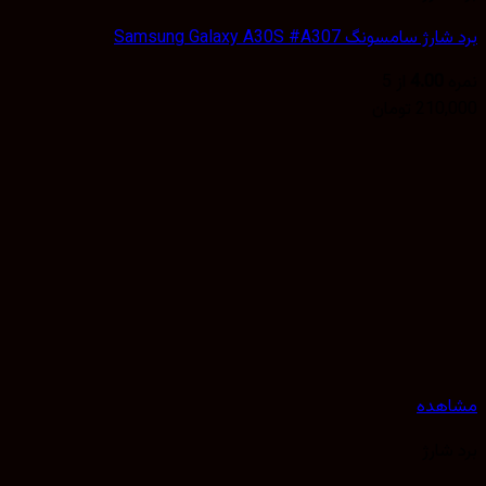
 سامسونگ Samsung Galaxy A30S #A307
4.00
از 5
210,
تومان
هده
شارژ