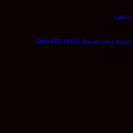
هده
 فلت داخلی
ور و ولوم سامسونگ Galaxy A50S #A507F
4.00
از 5
45,
تومان