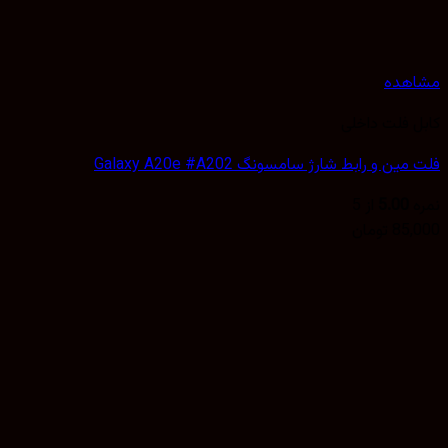
هده
 فلت داخلی
ن و رابط شارژ سامسونگ Galaxy A20e #A202
5.00
از 5
85,
تومان