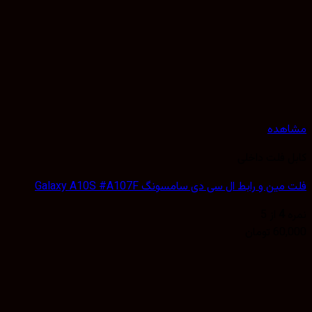
هده
 فلت داخلی
ین و رابط ال سی دی سامسونگ Galaxy A10S #A107F
4
از 5
60,
تومان