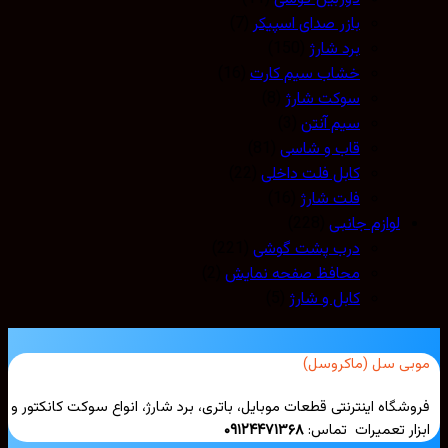
بازر صدای اسپیکر
(7)
برد شارژ
(150)
خشاب سیم کارت
(16)
سوکت شارژ
(8)
سیم آنتن
(3)
قاب و شاسی
(81)
کابل فلت داخلی
(22)
فلت شارژ
(16)
لوازم جانبی
(228)
درب پشت گوشی
(221)
محافظ صفحه نمایش
(2)
کابل و شارژ
(5)
بی سل (ماکروسل)
شگاه اینترنتی قطعات موبایل، باتری، برد شارژ، انواع سوکت کانکتور و
ار تعمیرات تماس:
۰۹۱۲۴۴۷۱۳۶۸