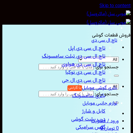
Skip to con
ش قطعات گوشی
تاچ ال سی دی
تاچ ال سی دی اپل
تاچ ال سی دی تبلت سامسونگ
تاچ ال سی دی هواوی
جستجو برای:
تاچ ال سی دی نوکیا
تاچ ال سی دی ال جی
باتری گوشی موبایل
جستجو برای:
باتری سامسونگ
لوازم جانبی موبایل
کابل و شارژ
درب پشت گوشی
ورود / عضویت
گلس سرامیکی
0
تومان
0