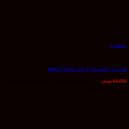
هده
 فلت داخلی
 و ولوم نوکیا 7 پلاس Nokia 7 Plus
65,
تومان
قیمت اصلی: 65,000 تومان بود.
32,500
تومان
قیمت
 تومان.