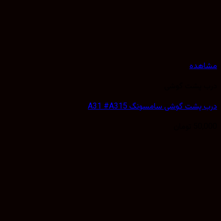
هده
 پشت گوشی
پشت گوشی سامسونگ A31 #A315
50,
تومان