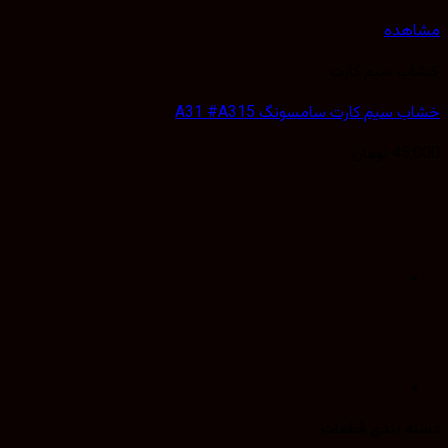
هده
ب سیم کارت
سیم کارت سامسونگ A31 #A315
45,
تومان
 بندی قطعات