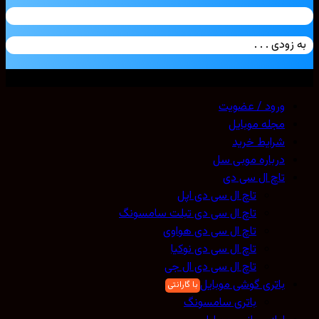
زودی . . .
ی حقوق محفوظ است. 2026 ©
Mobicell
ورود / عضویت
مجله موبایل
شرایط خرید
درباره موبی سل
تاچ ال سی دی
تاچ ال سی دی اپل
تاچ ال سی دی تبلت سامسونگ
تاچ ال سی دی هواوی
تاچ ال سی دی نوکیا
تاچ ال سی دی ال جی
باتری گوشی موبایل
باتری سامسونگ