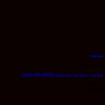
هده
 فلت داخلی
ن و رابط شارژ سامسونگ Galaxy A50 #A505F
4.00
از 5
45,
تومان