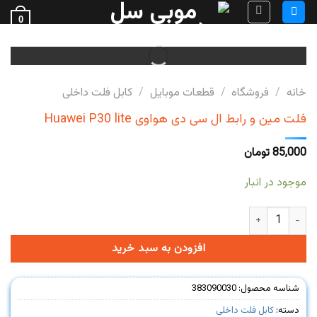
Ski
0
t
فروش قطعات گوشی
conten
خانه
/
فروشگاه
/
قطعات موبایل
/
کابل فلت داخلی
فلت مین و رابط ال سی دی هواوی Huawei P30 lite
85,000
تومان
موجود در انبار
فلت مین و رابط ال سی دی هواوی Huawei P30 lite عدد
افزودن به سبد خرید
شناسه محصول:
383090030
دسته:
کابل فلت داخلی