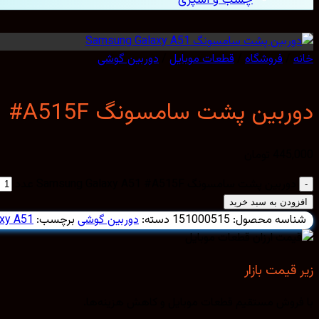
خانه
/
فروشگاه
/
قطعات موبایل
/
دوربین گوشی
دوربین پشت سامسونگ Samsung Galaxy A51 #A515F
445,000
تومان
دوربین پشت سامسونگ Samsung Galaxy A51 #A515F عدد
افزودن به سبد خرید
شناسه محصول:
151000515
دسته:
دوربین گوشی
برچسب:
xy A51
زیر قیمت بازار
با فروش مستقیم قطعات موبایل و کاهش هزینه‌ها.