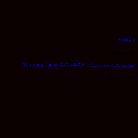
مشاهده
دوربین گوشی
دوربین پشت سامسونگ Samsung Galaxy A70 #A705F
170,000
تومان