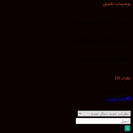
توضیحات تکمیلی
برند
دوربین پشت سامسونگ
کیفیت
100% اورجینال (OEM)
گارانتی
دو روز مهلت تست
نظرات (0)
اشتراک در
وارد شدن
اطلاع از