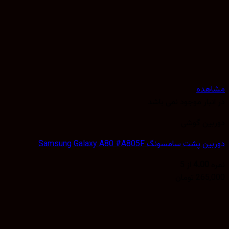
مشاهده
در انبار موجود نمی باشد
دوربین گوشی
دوربین پشت سامسونگ Samsung Galaxy A80 #A805F
نمره
4.00
از 5
265,000
تومان