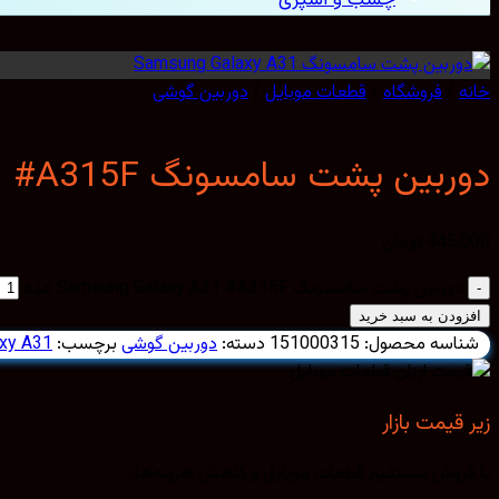
خانه
/
فروشگاه
/
قطعات موبایل
/
دوربین گوشی
دوربین پشت سامسونگ Samsung Galaxy A31 #A315F
445,000
تومان
دوربین پشت سامسونگ Samsung Galaxy A31 #A315F عدد
افزودن به سبد خرید
شناسه محصول:
151000315
دسته:
دوربین گوشی
برچسب:
xy A31
زیر قیمت بازار
با فروش مستقیم قطعات موبایل و کاهش هزینه‌ها.