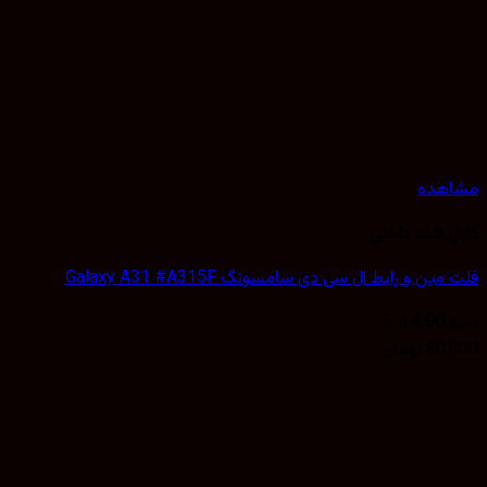
مشاهده
کابل فلت داخلی
فلت مین و رابط ال سی دی سامسونگ Galaxy A31 #A315F
نمره
4.00
از 5
80,000
تومان