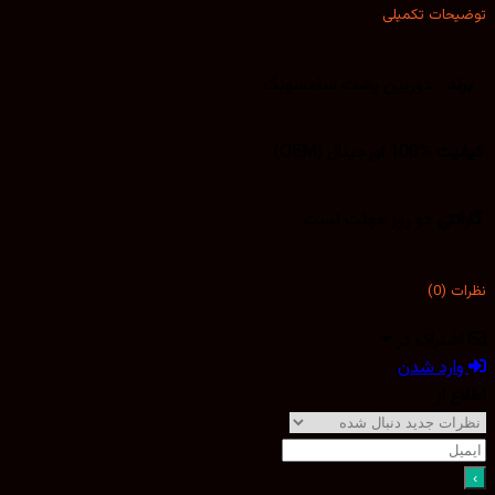
توضیحات تکمیلی
برند
دوربین پشت سامسونگ
کیفیت
100% اورجینال (OEM)
گارانتی
دو روز مهلت تست
نظرات (0)
اشتراک در
وارد شدن
اطلاع از