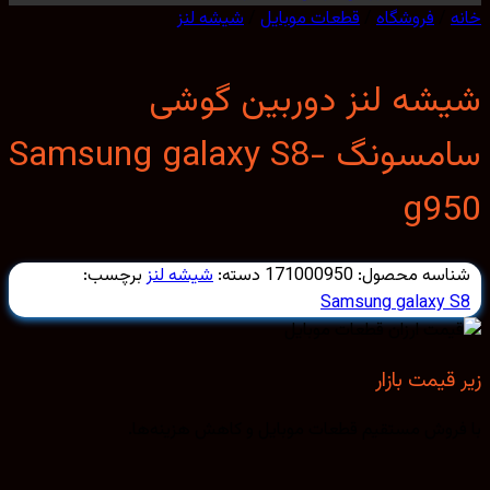
/
فروشگاه
/
قطعات موبایل
/
شیشه لنز
شه لنز دوربین گوشی
سامسونگ Samsung galaxy S8-
g9
اسه محصول:
171000950
دسته:
شیشه لنز
برچسب:
Samsung galaxy 
قیمت بازار
روش مستقیم قطعات موبایل و کاهش هزینه‌ها.