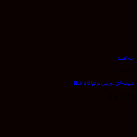
هده
 لنز
لنز دوربین نوکیا Nokia 8
25,
تومان