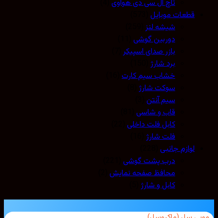
تاچ ال سی دی هواوی
(4)
قطعات موبایل
(573)
شیشه لنز
(259)
دوربین گوشی
(11)
بازر صدای اسپیکر
(7)
برد شارژ
(150)
خشاب سیم کارت
(16)
سوکت شارژ
(8)
سیم آنتن
(3)
قاب و شاسی
(81)
کابل فلت داخلی
(22)
فلت شارژ
(16)
لوازم جانبی
(228)
درب پشت گوشی
(221)
محافظ صفحه نمایش
(2)
کابل و شارژ
(5)
بی سل (ماکروسل)