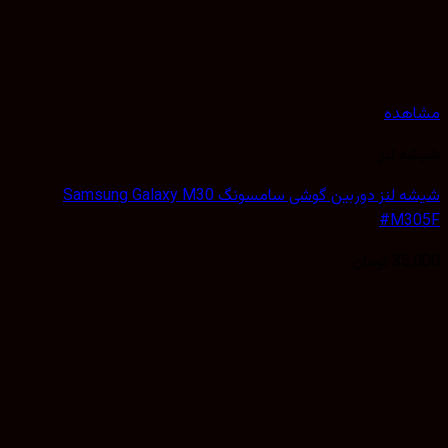
هده
 لنز
شیشه لنز دوربین گوشی سامسونگ Samsung Galaxy M30
#M3
35,
تومان