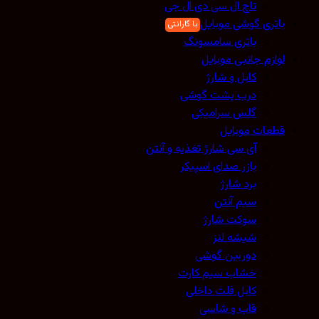
تاچ ال سی دی ال جی
باتری گوشی موبایل
باتری سامسونگ
لوازم جانبی موبایل
کابل و شارژ
درب پشت گوشی
گلس سرامیکی
قطعات موبایل
آی سی شارژ تغذیه و آنتن
بازر صدای اسپیکر
برد شارژ
سیم آنتن
سوکت شارژ
شیشه لنز
دوربین گوشی
خشاب سیم کارت
کابل فلت داخلی
قاب و شاسی