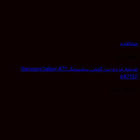
هده
 لنز
شیشه لنز دوربین گوشی سامسونگ Samsung Galaxy A71
#A7
35,
تومان