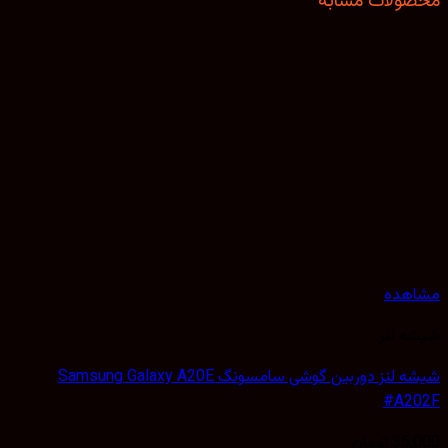
ولات مشابه
هده
 لنز
شیشه لنز دوربین گوشی سامسونگ Samsung Galaxy A20E
#A2
35,
تومان