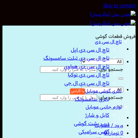
Skip to con
ش قطعات گوشی
تاچ ال سی دی
تاچ ال سی دی اپل
تاچ ال سی دی تبلت سامسونگ
تاچ ال سی دی هواوی
جستجو برای:
تاچ ال سی دی نوکیا
تاچ ال سی دی ال جی
باتری گوشی موبایل
جستجو برای:
باتری سامسونگ
لوازم جانبی موبایل
کابل و شارژ
درب پشت گوشی
ورود / عضویت
گلس سرامیکی
0
تومان
0