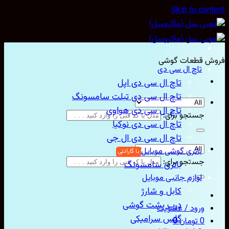
Skip to con
ش قطعات گوشی
تاچ ال سی دی
تاچ ال سی دی اپل
تاچ ال سی دی تبلت سامسونگ
تاچ ال سی دی هواوی
جستجو برای:
تاچ ال سی دی نوکیا
تاچ ال سی دی ال جی
باتری گوشی موبایل
جستجو برای:
باتری سامسونگ
لوازم جانبی موبایل
کابل و شارژ
درب پشت گوشی
ورود / عضویت
گلس سرامیکی
0
تومان
0