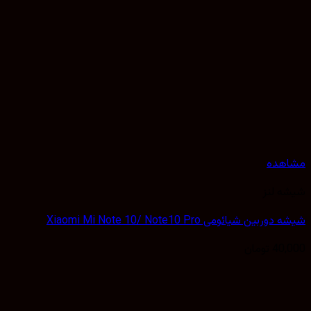
هده
 لنز
بین شیائومی Xiaomi Mi Note 10/ Note10 Pro
40,
تومان