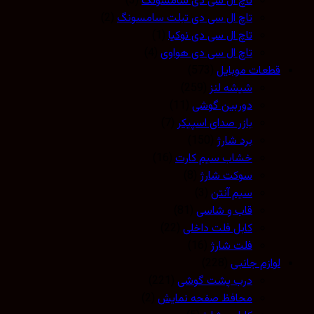
تاچ ال سی دی سامسونگ
(3)
تاچ ال سی دی تبلت سامسونگ
(2)
تاچ ال سی دی نوکیا
(1)
تاچ ال سی دی هواوی
(4)
قطعات موبایل
(573)
شیشه لنز
(259)
دوربین گوشی
(11)
بازر صدای اسپیکر
(7)
برد شارژ
(150)
خشاب سیم کارت
(16)
سوکت شارژ
(8)
سیم آنتن
(3)
قاب و شاسی
(81)
کابل فلت داخلی
(22)
فلت شارژ
(16)
لوازم جانبی
(228)
درب پشت گوشی
(221)
محافظ صفحه نمایش
(2)