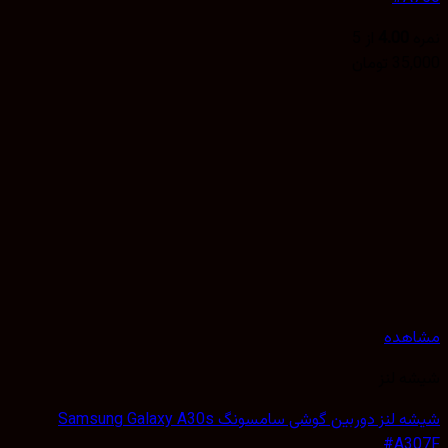
4.00
از 5
35,
تومان
هده
 لنز
شیشه لنز دوربین گوشی سامسونگ Samsung Galaxy A30s
#A3