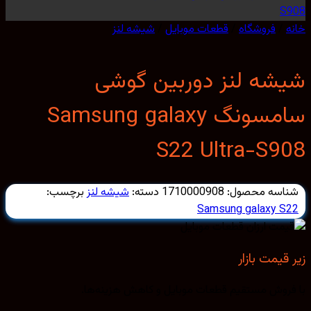
/
فروشگاه
/
قطعات موبایل
/
شیشه لنز
شه لنز دوربین گوشی
سامسونگ Samsung galaxy
S22 Ultra-S9
اسه محصول:
1710000908
دسته:
شیشه لنز
برچسب:
Samsung galaxy S
قیمت بازار
روش مستقیم قطعات موبایل و کاهش هزینه‌ها.