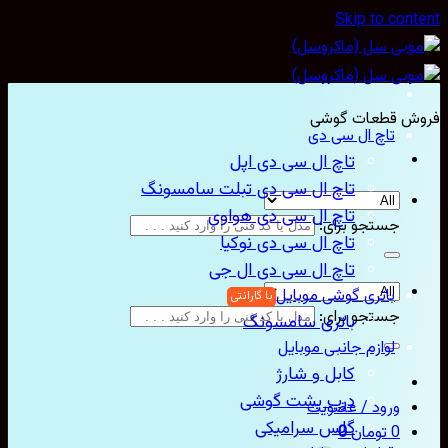
Skip to con
ش قطعات گوشی
تاچ ال سی دی
تاچ ال سی دی اپل
تاچ ال سی دی تبلت سامسونگ
تاچ ال سی دی هواوی
جستجو برای:
تاچ ال سی دی نوکیا
تاچ ال سی دی ال جی
باتری گوشی موبایل
جستجو برای:
باتری سامسونگ
لوازم جانبی موبایل
کابل و شارژ
درب پشت گوشی
ورود / عضویت
گلس سرامیکی
0
تومان
0