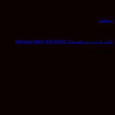
هده
 و شاسی
 سی دی سامسونگ Samsung Galaxy A50 #A505
120,
تومان