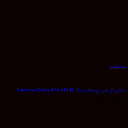
هده
 و شاسی
 سی دی سامسونگ Samsung Galaxy A14 #A145
120,
تومان