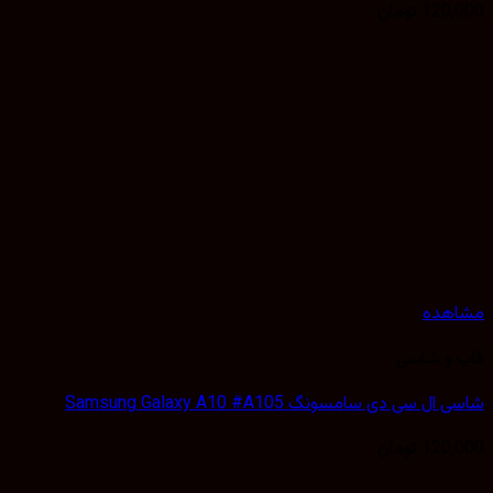
120,
تومان
هده
 و شاسی
 سی دی سامسونگ Samsung Galaxy A10 #A105
120,
تومان