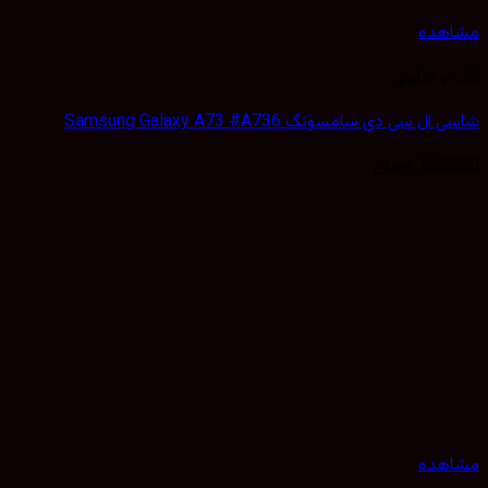
هده
 و شاسی
 سی دی سامسونگ Samsung Galaxy A73 #A736
120,
تومان
هده