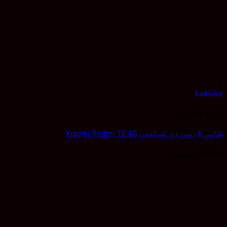
هده
 و شاسی
ل سی دی شیائومی Xiaomi Redmi 12 4G
120,
تومان