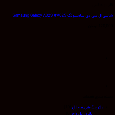
 و شاسی
 سی دی سامسونگ Samsung Galaxy A02S #A025
120,
تومان
 بندی قطعات
باتری گوشی موبایل
(10)
باتری اپل واچ
(0)