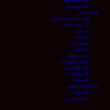
درب پشت گوشی
گلس سرامیکی
قطعات موبایل
آی سی شارژ تغذیه و آنتن
بازر صدای اسپیکر
برد شارژ
سیم آنتن
سوکت شارژ
شیشه لنز
دوربین گوشی
خشاب سیم کارت
کابل فلت داخلی
قاب و شاسی
فلت شارژ
ابزار تعمیرات موبایل
نوک هویه
چسب و اسپری