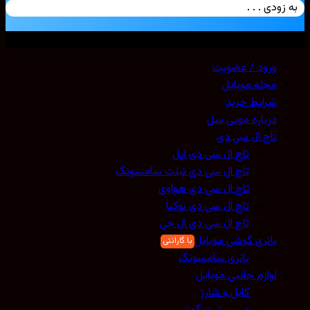
زودی . . .
ی حقوق محفوظ است. 2026 ©
Mobicell
ورود / عضویت
مجله موبایل
شرایط خرید
درباره موبی سل
تاچ ال سی دی
تاچ ال سی دی اپل
تاچ ال سی دی تبلت سامسونگ
تاچ ال سی دی هواوی
تاچ ال سی دی نوکیا
تاچ ال سی دی ال جی
باتری گوشی موبایل
باتری سامسونگ
لوازم جانبی موبایل
کابل و شارژ