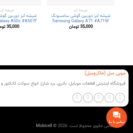
شیشه لنز
شیشه لنز
شیشه لنز دوربین گوشی سامسونگ
شیشه لنز دوربین گو
alaxy A50s #A507F
Samsung Galaxy A71 #A715F
35,000
تومان
35,000
توم
موبی سل (ماکروسل)
فروشگاه اینترنتی قطعات موبایل، باتری، برد شارژ، انواع سوکت کانکتور و
تماس با ما
تمامی حقوق محفوظ است. 2026 ©
Mobicell