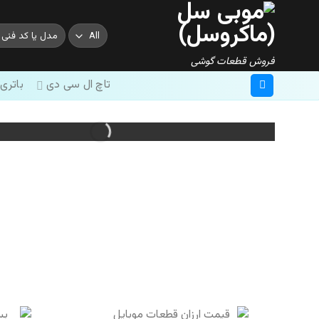
Ski
t
جستجو
conten
برای:
فروش قطعات گوشی
تاچ ال سی دی
باتری