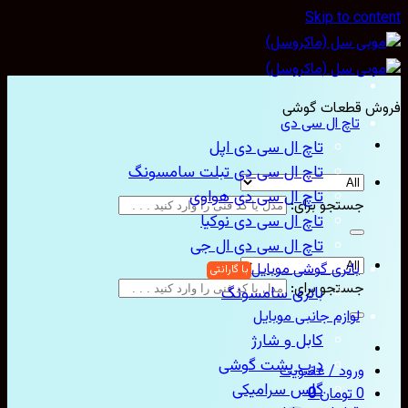
Skip to con
ش قطعات گوشی
تاچ ال سی دی
تاچ ال سی دی اپل
تاچ ال سی دی تبلت سامسونگ
تاچ ال سی دی هواوی
جستجو برای:
تاچ ال سی دی نوکیا
تاچ ال سی دی ال جی
باتری گوشی موبایل
جستجو برای:
باتری سامسونگ
لوازم جانبی موبایل
کابل و شارژ
درب پشت گوشی
ورود / عضویت
گلس سرامیکی
0
تومان
0