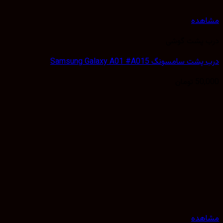
هده
 پشت گوشی
 سامسونگ Samsung Galaxy A01 #A015
50,
تومان
هده