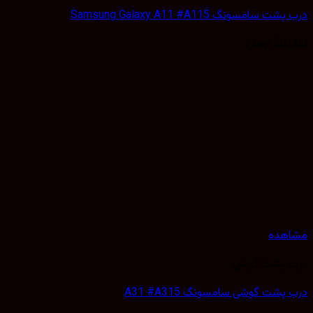
 سامسونگ Samsung Galaxy A11 #A115
50,
تومان
هده
 پشت گوشی
پشت گوشی سامسونگ A31 #A315