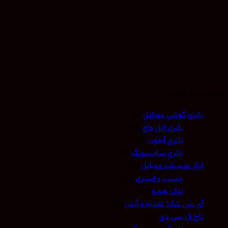
 بندی قطعات
باتری گوشی موبایل
(10)
باتری اپل واچ
(0)
باتری آیفون
(0)
باتری سامسونگ
(10)
ابزار تعمیرات موبایل
(9)
چسب و اسپری
(3)
نوک هویه
(5)
آی سی شارژ تغذیه و آنتن
(0)
تاچ ال سی دی
(12)