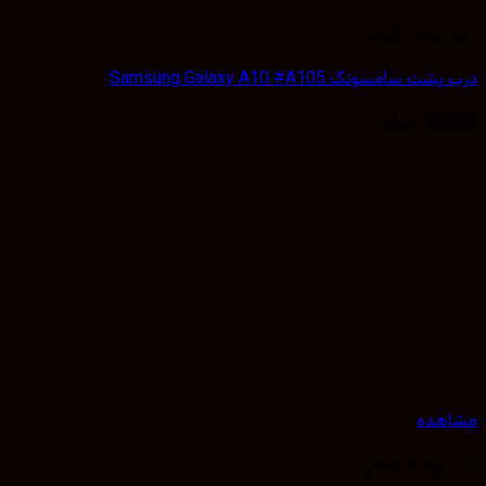
 پشت گوشی
 سامسونگ Samsung Galaxy A10 #A105
50,
تومان
هده
 پشت گوشی