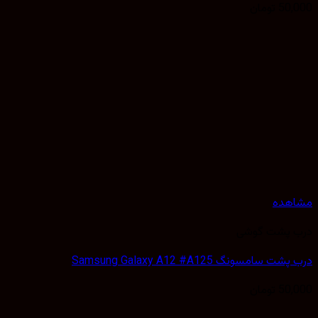
50,
تومان
هده
 پشت گوشی
 سامسونگ Samsung Galaxy A12 #A125
50,
تومان