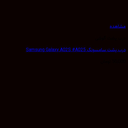
هده
 پشت گوشی
سامسونگ Samsung Galaxy A02S #A025
50,
تومان