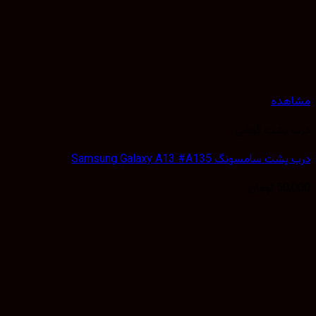
هده
 پشت گوشی
 سامسونگ Samsung Galaxy A13 #A135
50,
تومان