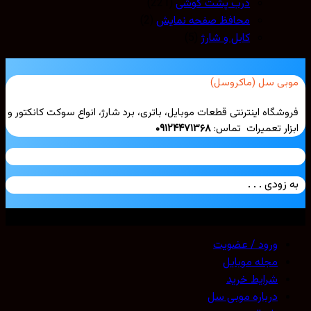
درب پشت گوشی
(221)
محافظ صفحه نمایش
(2)
کابل و شارژ
(5)
بی سل (ماکروسل)
شگاه اینترنتی قطعات موبایل، باتری، برد شارژ، انواع سوکت کانکتور و
ار تعمیرات تماس:
۰۹۱۲۴۴۷۱۳۶۸
زودی . . .
ی حقوق محفوظ است. 2026 ©
Mobicell
ورود / عضویت
مجله موبایل
شرایط خرید
درباره موبی سل