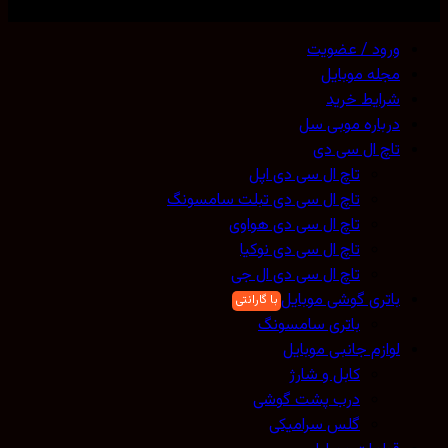
ی حقوق محفوظ است. 2026 ©
Mobicell
ورود / عضویت
مجله موبایل
شرایط خرید
درباره موبی سل
تاچ ال سی دی
تاچ ال سی دی اپل
تاچ ال سی دی تبلت سامسونگ
تاچ ال سی دی هواوی
تاچ ال سی دی نوکیا
تاچ ال سی دی ال جی
باتری گوشی موبایل
باتری سامسونگ
لوازم جانبی موبایل
کابل و شارژ
درب پشت گوشی
گلس سرامیکی