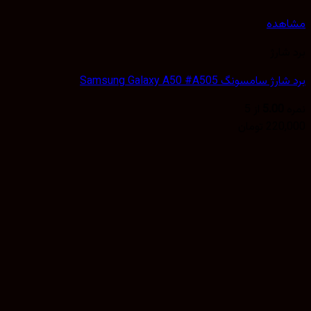
هده
شارژ
 سامسونگ Samsung Galaxy A50 #A505
5.00
از 5
220,
تومان