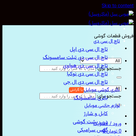
Skip to con
ش قطعات گوشی
تاچ ال سی دی
تاچ ال سی دی اپل
تاچ ال سی دی تبلت سامسونگ
تاچ ال سی دی هواوی
جستجو برای:
تاچ ال سی دی نوکیا
تاچ ال سی دی ال جی
باتری گوشی موبایل
جستجو برای:
باتری سامسونگ
لوازم جانبی موبایل
کابل و شارژ
درب پشت گوشی
ورود / عضویت
گلس سرامیکی
0
تومان
0