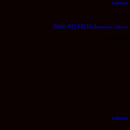
هده
شارژ
ژ سامسونگ Galaxy A31 #A315
230,
تومان
هده
شارژ