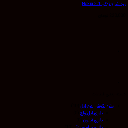
ژ نوکیا Nokia 3.1
220,
تومان
 بندی قطعات
باتری گوشی موبایل
(10)
باتری اپل واچ
(0)
باتری آیفون
(0)
باتری سامسونگ
(10)