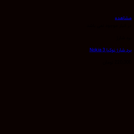
هده
نبار موجود نمی باشد
شارژ
رژ نوکیا Nokia 3
220,
تومان