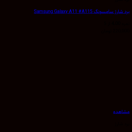
 سامسونگ Samsung Galaxy A11 #A115
4.00
از 5
220,
تومان
هده
شارژ