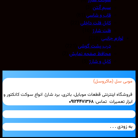
سوکت شارژ
(8)
سیم آنتن
(3)
قاب و شاسی
(81)
کابل فلت داخلی
(22)
فلت شارژ
(16)
لوازم جانبی
(228)
درب پشت گوشی
(221)
محافظ صفحه نمایش
(2)
کابل و شارژ
(5)
بی سل (ماکروسل)
شگاه اینترنتی قطعات موبایل، باتری، برد شارژ، انواع سوکت کانکتور و
ار تعمیرات تماس:
۰۹۱۲۴۴۷۱۳۶۸
زودی . . .