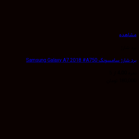
هده
شارژ
سامسونگ Samsung Galaxy A7 2018 #A750
4.00
از 5
180,
تومان