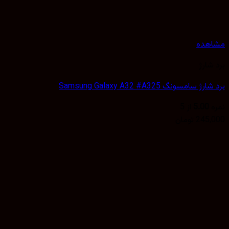
هده
شارژ
 سامسونگ Samsung Galaxy A32 #A325
5.00
از 5
245,
تومان