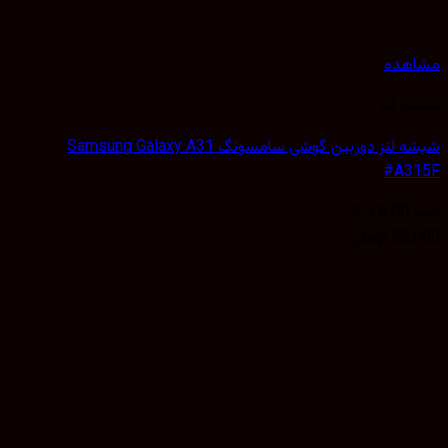
هده
 لنز
شیشه لنز دوربین گوشی سامسونگ Samsung Galaxy A31
#A3
5.00
از 5
25,
تومان