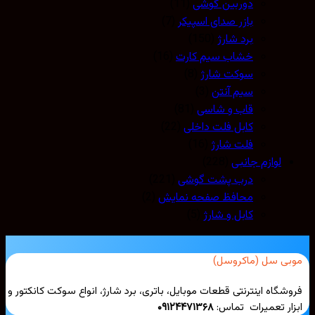
دوربین گوشی
(11)
بازر صدای اسپیکر
(7)
برد شارژ
(150)
خشاب سیم کارت
(16)
سوکت شارژ
(8)
سیم آنتن
(3)
قاب و شاسی
(81)
کابل فلت داخلی
(22)
فلت شارژ
(16)
لوازم جانبی
(228)
درب پشت گوشی
(221)
محافظ صفحه نمایش
(2)
کابل و شارژ
(5)
بی سل (ماکروسل)
شگاه اینترنتی قطعات موبایل، باتری، برد شارژ، انواع سوکت کانکتور و
ار تعمیرات تماس:
۰۹۱۲۴۴۷۱۳۶۸