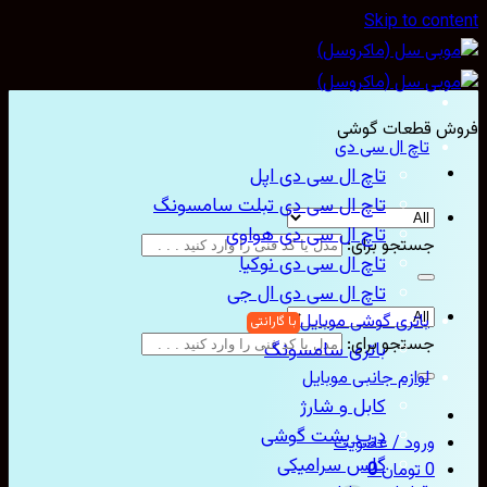
Skip to con
ش قطعات گوشی
تاچ ال سی دی
تاچ ال سی دی اپل
تاچ ال سی دی تبلت سامسونگ
تاچ ال سی دی هواوی
جستجو برای:
تاچ ال سی دی نوکیا
تاچ ال سی دی ال جی
باتری گوشی موبایل
جستجو برای:
باتری سامسونگ
لوازم جانبی موبایل
کابل و شارژ
درب پشت گوشی
ورود / عضویت
گلس سرامیکی
0
تومان
0