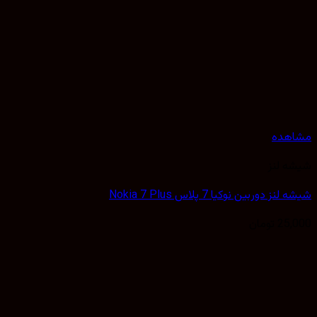
هده
 لنز
ز دوربین نوکیا 7 پلاس Nokia 7 Plus
25,
تومان