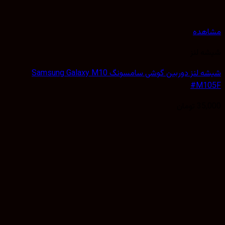
هده
 لنز
شیشه لنز دوربین گوشی سامسونگ Samsung Galaxy M10
#M1
35,
تومان