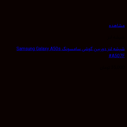
هده
 لنز
شیشه لنز دوربین گوشی سامسونگ Samsung Galaxy A50s
#A5
35,
تومان