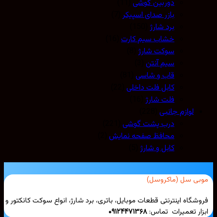
دوربین گوشی
(11)
بازر صدای اسپیکر
(7)
برد شارژ
(150)
خشاب سیم کارت
(16)
سوکت شارژ
(8)
سیم آنتن
(3)
قاب و شاسی
(81)
کابل فلت داخلی
(22)
فلت شارژ
(16)
لوازم جانبی
(228)
درب پشت گوشی
(221)
محافظ صفحه نمایش
(2)
کابل و شارژ
(5)
بی سل (ماکروسل)
شگاه اینترنتی قطعات موبایل، باتری، برد شارژ، انواع سوکت کانکتور و
ار تعمیرات تماس:
۰۹۱۲۴۴۷۱۳۶۸