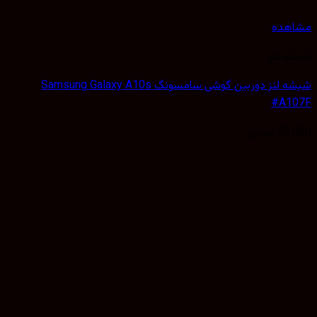
هده
 لنز
شیشه لنز دوربین گوشی سامسونگ Samsung Galaxy A10s
#A1
35,
تومان