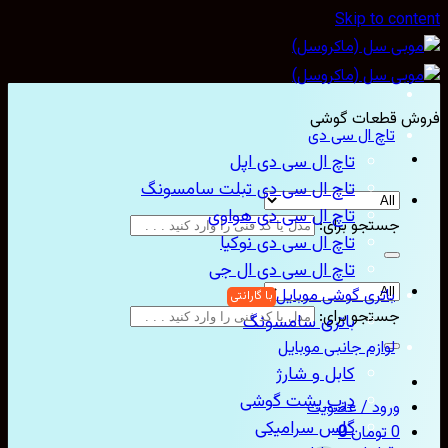
Skip to con
ش قطعات گوشی
تاچ ال سی دی
تاچ ال سی دی اپل
تاچ ال سی دی تبلت سامسونگ
تاچ ال سی دی هواوی
جستجو برای:
تاچ ال سی دی نوکیا
تاچ ال سی دی ال جی
باتری گوشی موبایل
جستجو برای:
باتری سامسونگ
لوازم جانبی موبایل
کابل و شارژ
درب پشت گوشی
ورود / عضویت
گلس سرامیکی
0
تومان
0