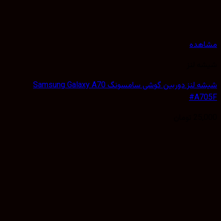
هده
 لنز
شیشه لنز دوربین گوشی سامسونگ Samsung Galaxy A70
#A7
25,
تومان