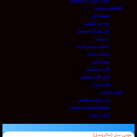
تاچ ال سی دی هواوی
(4)
قطعات موبایل
(573)
شیشه لنز
(259)
دوربین گوشی
(11)
بازر صدای اسپیکر
(7)
برد شارژ
(150)
خشاب سیم کارت
(16)
سوکت شارژ
(8)
سیم آنتن
(3)
قاب و شاسی
(81)
کابل فلت داخلی
(22)
فلت شارژ
(16)
لوازم جانبی
(228)
درب پشت گوشی
(221)
محافظ صفحه نمایش
(2)
کابل و شارژ
(5)
بی سل (ماکروسل)