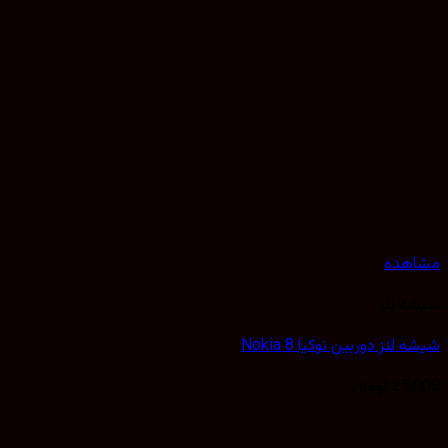
هده
 لنز
لنز دوربین نوکیا Nokia 8
25,
تومان