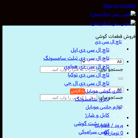
Skip to con
ش قطعات گوشی
تاچ ال سی دی
تاچ ال سی دی اپل
تاچ ال سی دی تبلت سامسونگ
تاچ ال سی دی هواوی
جستجو برای:
تاچ ال سی دی نوکیا
تاچ ال سی دی ال جی
باتری گوشی موبایل
جستجو برای:
باتری سامسونگ
لوازم جانبی موبایل
کابل و شارژ
درب پشت گوشی
ورود / عضویت
گلس سرامیکی
0
تومان
0