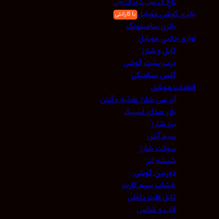
تاچ ال سی دی ال جی
باتری گوشی موبایل
باتری سامسونگ
لوازم جانبی موبایل
کابل و شارژ
درب پشت گوشی
گلس سرامیکی
قطعات موبایل
آی سی شارژ تغذیه و آنتن
بازر صدای اسپیکر
برد شارژ
سیم آنتن
سوکت شارژ
شیشه لنز
دوربین گوشی
خشاب سیم کارت
کابل فلت داخلی
قاب و شاسی