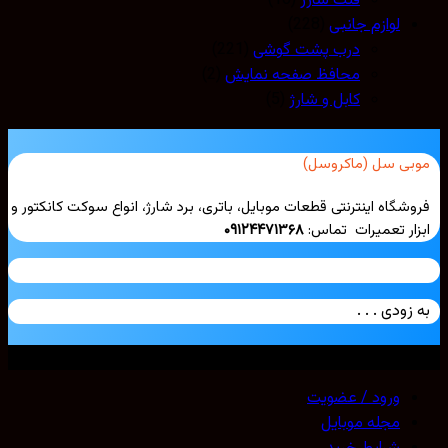
فلت شارژ
(16)
لوازم جانبی
(228)
درب پشت گوشی
(221)
محافظ صفحه نمایش
(2)
کابل و شارژ
(5)
بی سل (ماکروسل)
شگاه اینترنتی قطعات موبایل، باتری، برد شارژ، انواع سوکت کانکتور و
ار تعمیرات تماس:
۰۹۱۲۴۴۷۱۳۶۸
زودی . . .
ی حقوق محفوظ است. 2026 ©
Mobicell
ورود / عضویت
مجله موبایل