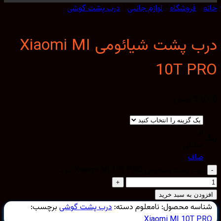
/
فروشگاه
/
لوازم جانبی
/
درب پشت گوشی
درب پشت شیائومی Xiaomi MI
10T P
50,
تومان
آبی
مشکی
صاف
درب پشت شیائومی Xiaomi MI 10T PRO عدد
ودن به سبد خرید
اسه محصول:
نامعلوم
دسته:
درب پشت گوشی
برچسب:
Xiaomi MI 10T P