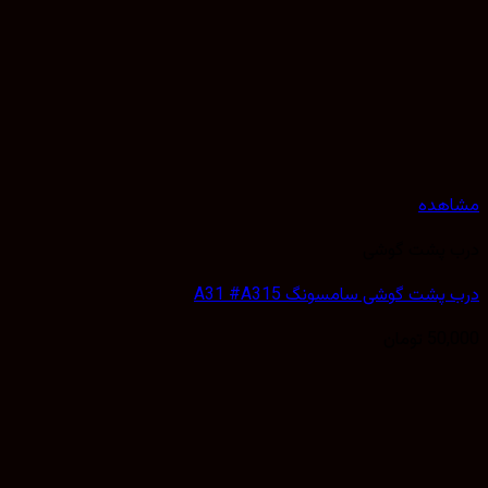
هده
 پشت گوشی
پشت گوشی سامسونگ A31 #A315
50,
تومان