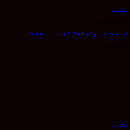
هده
 پشت گوشی
 سامسونگ Samsung Galaxy A01 #A015
50,
تومان
هده