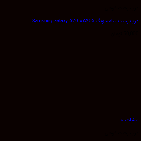
 پشت گوشی
 سامسونگ Samsung Galaxy A20 #A205
50,
تومان
هده
 پشت گوشی