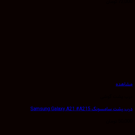
72,
تومان
هده
 پشت گوشی
 سامسونگ Samsung Galaxy A21 #A215
50,
تومان