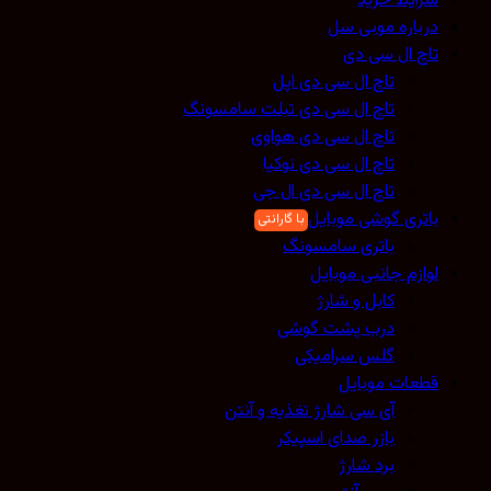
شرایط خرید
درباره موبی سل
تاچ ال سی دی
تاچ ال سی دی اپل
تاچ ال سی دی تبلت سامسونگ
تاچ ال سی دی هواوی
تاچ ال سی دی نوکیا
تاچ ال سی دی ال جی
باتری گوشی موبایل
باتری سامسونگ
لوازم جانبی موبایل
کابل و شارژ
درب پشت گوشی
گلس سرامیکی
قطعات موبایل
آی سی شارژ تغذیه و آنتن
بازر صدای اسپیکر
برد شارژ