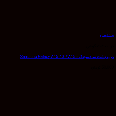
هده
 پشت گوشی
سامسونگ Samsung Galaxy A15 4G #A155
50,
تومان