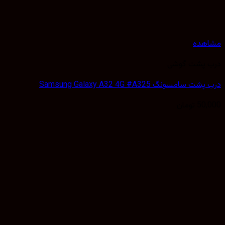
هده
 پشت گوشی
سامسونگ Samsung Galaxy A32 4G #A325
50,
تومان