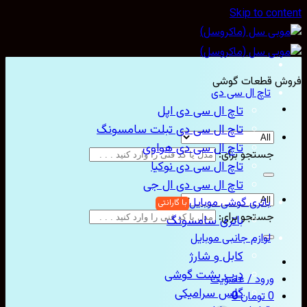
Skip to con
ش قطعات گوشی
تاچ ال سی دی
تاچ ال سی دی اپل
تاچ ال سی دی تبلت سامسونگ
تاچ ال سی دی هواوی
جستجو برای:
تاچ ال سی دی نوکیا
تاچ ال سی دی ال جی
باتری گوشی موبایل
جستجو برای:
باتری سامسونگ
لوازم جانبی موبایل
کابل و شارژ
درب پشت گوشی
ورود / عضویت
گلس سرامیکی
0
تومان
0