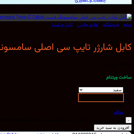
خانه
/
فروشگاه
/
لوازم جانبی
/
کابل و شارژ
کابل شارژر تایپ سی اصلی سامسونگ فست e-C Cable
75,000
تومان
ساخت ویتنام
سفید
رنگ
مشکی
صاف
کابل شارژر تایپ سی اصلی سامسونگ فست Samsung Type-C Cable عدد
افزودن به سبد خرید