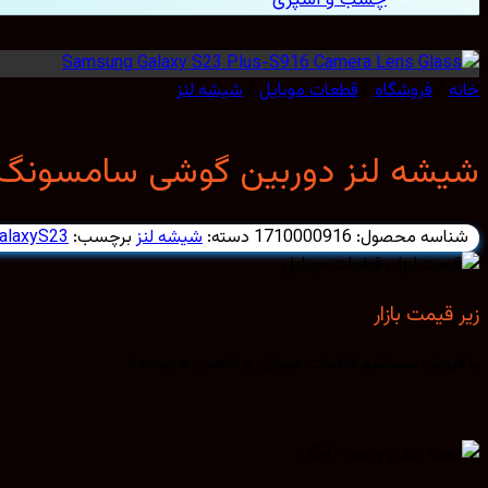
خانه
/
فروشگاه
/
قطعات موبایل
/
شیشه لنز
شیشه لنز دوربین گوشی سامسونگ amsung galaxy S23 Plus-S916
شناسه محصول:
1710000916
دسته:
شیشه لنز
برچسب:
alaxyS23
زیر قیمت بازار
با فروش مستقیم قطعات موبایل و کاهش هزینه‌ها.