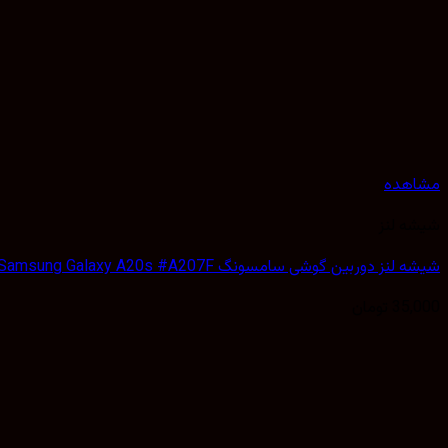
مشاهده
شیشه لنز
شیشه لنز دوربین گوشی سامسونگ Samsung Galaxy A20s #A207F
35,000
تومان