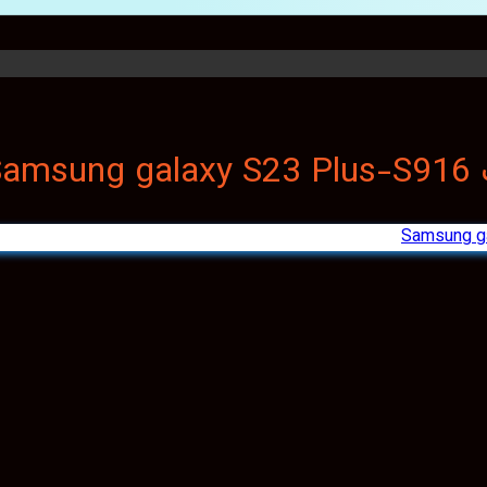
S
Samsung g