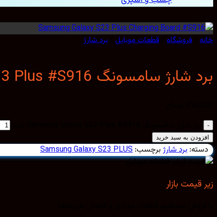
خانه
/
فروشگاه
/
قطعات موبایل
/
برد شارژ
برد شارژ سامسونگ Samsung Galaxy S23 Plus #S916
950,000
تومان
برد شارژ سامسونگ Samsung Galaxy S23 Plus #S916 عدد
افزودن به سبد خرید
دسته:
برد شارژ
برچسب:
Samsung Galaxy S23 PLUS
زیر قیمت بازار
با فروش مستقیم قطعات موبایل و کاهش هزینه‌ها.