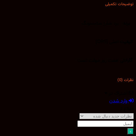
توضیحات تکمیلی
برند
برد شارژ سامسونگ
کیفیت
اصلی (ORG)
گارانتی
هفت روز مهلت تست
نظرات (0)
اشتراک در
وارد شدن
اطلاع از