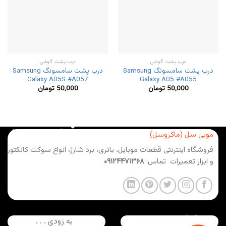
درب پشت گوشی
درب پشت گوشی
درب پشت سامسونگ Samsung
درب پشت سامسونگ Samsung
Galaxy A05S #A057
Galaxy A05 #A055
50,000
تومان
50,000
تومان
موبی سل (ماکروسل)
فروشگاه اینترنتی قطعات موبایل، باتری، برد شارژ، انواع سوکت کانکتور
و ابزار تعمیرات تماس:
۰۹۱۲۴۴۷۱۳۶۸
به زودی . . .